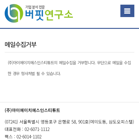
회사소개
메일수집거부
고충처리인제도
회사소개
(주)아이에이치에스인스티튜트의 메일수집을 거부합니다. 무단으로 메일을 수집
연혁
고객센터
한 경우 형사처벌 될 수 있습니다.
찾아오시는길
개인정보취급방침
취재요청
CEO인사말
뉴스제보
이용약관
제휴제안
청소년보호정책
(주)아이에이치에스인스티튜트
광고문의
메일수집거부
(07241) 서울특별시 영등포구 은행로 58, 901호(여의도동, 삼도오피스텔)
대표전화 : 02-6071-1112
인터넷신문윤리강령
팩스 : 02-6014-1102