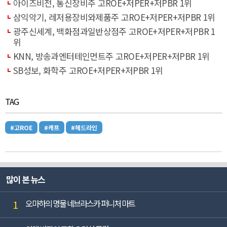
아이즈비전, 통신장비주 고ROE+저PER+저PBR 1위
삼익악기, 레저용장비와제품주 고ROE+저PER+저PBR 1위
광주신세계, 백화점과일반상점주 고ROE+저PER+저PBR 1
위
KNN, 방송과엔터테인먼트주 고ROE+저PER+저PBR 1위
SB성보, 화학주 고ROE+저PER+저PBR 1위
TAG
#고ROE
#캐프
#헤드라인
많이 본 뉴스
1
오마하의 명물 네브라스카 퍼니처 마트