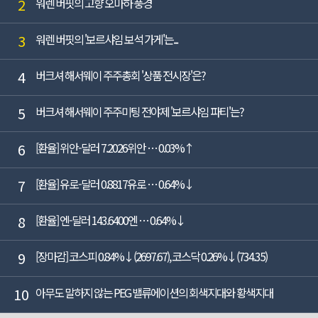
2
워렌 버핏의 고향 오마하 풍경
3
워렌 버핏의 '보르샤임 보석 가게'는...
4
버크셔 해서웨이 주주총회 '상품 전시장'은?
5
버크셔 해서웨이 주주미팅 전야제 '보르샤임 파티'는?
6
[환율] 위안-달러 7.2026위안 … 0.03%↑
7
[환율] 유로-달러 0.8817유로 … 0.64%↓
8
[환율] 엔-달러 143.6400엔 … 0.64%↓
9
[장마감] 코스피 0.84%↓(2697.67), 코스닥 0.26%↓(734.35)
10
아무도 말하지 않는 PEG 밸류에이션의 회색지대와 황색지대