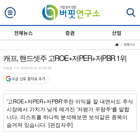
검색
전체뉴스
증권
산업
전체기사
캐프, 핸드셋주 고ROE+저PER+저PBR 1위
이승윤 기자 2026-04-21 13:29:06
구글 선호 출처로 추가
'고ROE+저PER+저PBR'주란 이익을 잘 내면서도 주식
시장에서 가치가 낮게 매겨진 '저평가 우량주'를 말합
니다. 리스트를 하나씩 분석해보면 보석같은 종목이
숨겨져 있습니다. [편집자주]