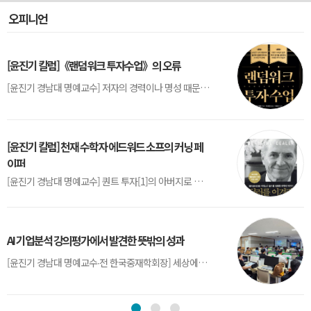
오피니언
[윤진기 칼럼]《랜덤워크 투자수업》의 오류
[윤진기 경남대 명예교수] 저자의 경력이나 명성 때문인지 2020년에 번역 출판된 《랜덤워크 투자수업》(A Random Walk Down Wall Street) 12판은 표지부터가 거창하다. ‘45년간 12번 개정하며 철저히 검증한 투자서’, ‘전문가 부럽지 않은 투자 감각을 길러주는 위대한 투자지침서’ 라는 은빛 광고문구로 독자를 유혹한다.[1] 출판 50주...
[윤진기 칼럼] 천재 수학자 에드워드 소프의 커닝 페
이퍼
[윤진기 경남대 명예교수] 퀀트 투자[1]의 아버지로 불리는 에드워드 소프(Edward O. Thorp)는 수학계에서 천재로 알려진 인물이다. 그는 수학자이지만, 투자 업계에도 여러 가지 흥미로운 일화를 남겼다.수학을 이용하여 카지노를 이길 수 있는지가 궁금했던 그는 동료 교수가 소개해 준 블랙잭(Blackjack) 전략의 핵심을 손바닥 크기의 종이에 요...
AI 기업분석 강의평가에서 발견한 뜻밖의 성과
[윤진기 경남대 명예교수∙전 한국중재학회장] 세상에는 우연처럼 보이지만 인류의 진보를 이끌어낸 사건들이 있다. 영국의 알렉산더 플레밍(Alexander Fleming)이 곰팡이 핀 페트리 접시(Petri dish)를 버리지 않고[1] 관찰해 페니실린을 발견한 것은 그 대표적 사례다. 무심히 지나쳤다면 결코 없었을 혁신이었다.지난 7월 5일, 필자가 개발한 기업...