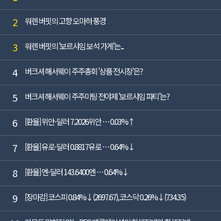
2
워렌 버핏의 고향 오마하 풍경
3
워렌 버핏의 '보르샤임 보석 가게'는...
4
버크셔 해서웨이 주주총회 '상품 전시장'은?
5
버크셔 해서웨이 주주미팅 전야제 '보르샤임 파티'는?
6
[환율] 위안-달러 7.2026위안 … 0.03%↑
7
[환율] 유로-달러 0.8817유로 … 0.64%↓
8
[환율] 엔-달러 143.6400엔 … 0.64%↓
9
[장마감] 코스피 0.84%↓(2697.67), 코스닥 0.26%↓(734.35)