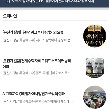
10
아무도 말하지 않는 PEG 밸류에이션의 회색지대와 황색지대
오피니언
[윤진기 칼럼]《랜덤워크 투자수업》의 오류
[윤진기 경남대 명예교수] 저자의 경력이나 명성 때문인지 2020년에 번역 출판된 《랜덤워크 투자수업》(A Random Walk Down Wall Street) 12판은 표지부터가 거창하다. ‘45년간 12번 개정하며 철저히 검증한 투자서’, ‘전문가 부럽지 않은 투자 감각을 길러주는 위대한 투자지침서’ 라는 은빛 광고문구로 독자를 유혹한다.[1] 출판 50주...
[윤진기 칼럼] 천재 수학자 에드워드 소프의 커닝 페
이퍼
[윤진기 경남대 명예교수] 퀀트 투자[1]의 아버지로 불리는 에드워드 소프(Edward O. Thorp)는 수학계에서 천재로 알려진 인물이다. 그는 수학자이지만, 투자 업계에도 여러 가지 흥미로운 일화를 남겼다.수학을 이용하여 카지노를 이길 수 있는지가 궁금했던 그는 동료 교수가 소개해 준 블랙잭(Blackjack) 전략의 핵심을 손바닥 크기의 종이에 요...
AI 기업분석 강의평가에서 발견한 뜻밖의 성과
[윤진기 경남대 명예교수∙전 한국중재학회장] 세상에는 우연처럼 보이지만 인류의 진보를 이끌어낸 사건들이 있다. 영국의 알렉산더 플레밍(Alexander Fleming)이 곰팡이 핀 페트리 접시(Petri dish)를 버리지 않고[1] 관찰해 페니실린을 발견한 것은 그 대표적 사례다. 무심히 지나쳤다면 결코 없었을 혁신이었다.지난 7월 5일, 필자가 개발한 기업...