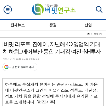
검색
전체뉴스
증권
산업
전체기사
[버핏 리포트] 진에어, 지난해 4Q 영업익 기대
치 하회...에어부산 통합 기대감 여전 -NH투자
김호겸 기자 2025-01-21 08:53:13
구글 선호 출처로 추가
하루에도 수십개씩 쏟아지는 증권사 리포트. 이 가운
데 버핏연구소가 그간의 애널리스트 적중도, 객관성,
정보 가치 등을 종합 선별해 투자자에게 유익한 리포
트를 소개합니다. [편집자주]