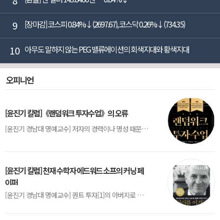
8
9
[장마감] 코스피 0.84%↓(2697.67), 코스닥 0.26%↓(734.35)
10
아무도 말하지 않는 PEG 밸류에이션의 회색지대와 황색지대
오피니언
[윤진기 칼럼]《랜덤워크 투자수업》의 오류
[윤진기 경남대 명예교수] 저자의 경력이나 명성 때문인지 2020년에 번역 출판된 《랜덤워크 투자수업》(A Random Walk Down Wall Street) 12판은 표지부터가 거창하다. ‘45년간 12번 개정하며 철저히 검증한 투자서’, ‘전문가 부럽지 않은 투자 감각을 길러주는 위대한 투자지침서’ 라는 은빛 광고문구로 독자를 유혹한다.[1] 출판 50주...
[윤진기 칼럼] 천재 수학자 에드워드 소프의 커닝 페
이퍼
[윤진기 경남대 명예교수] 퀀트 투자[1]의 아버지로 불리는 에드워드 소프(Edward O. Thorp)는 수학계에서 천재로 알려진 인물이다. 그는 수학자이지만, 투자 업계에도 여러 가지 흥미로운 일화를 남겼다.수학을 이용하여 카지노를 이길 수 있는지가 궁금했던 그는 동료 교수가 소개해 준 블랙잭(Blackjack) 전략의 핵심을 손바닥 크기의 종이에 요...