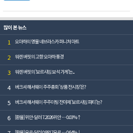
많이 본 뉴스
1
오마하의 명물 네브라스카 퍼니처 마트
2
워렌 버핏의 고향 오마하 풍경
3
워렌 버핏의 '보르샤임 보석 가게'는...
4
버크셔 해서웨이 주주총회 '상품 전시장'은?
5
버크셔 해서웨이 주주미팅 전야제 '보르샤임 파티'는?
6
[환율] 위안-달러 7.2026위안 … 0.03%↑
7
[환율] 유로-달러 0.8817유로 … 0.64%↓