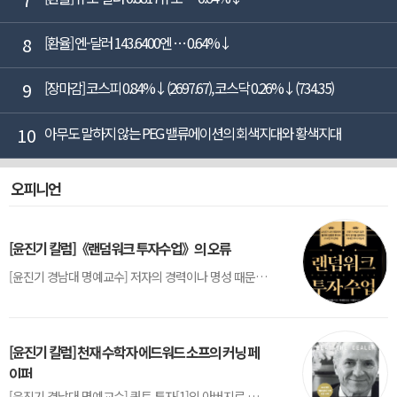
8
[환율] 엔-달러 143.6400엔 … 0.64%↓
9
[장마감] 코스피 0.84%↓(2697.67), 코스닥 0.26%↓(734.35)
10
아무도 말하지 않는 PEG 밸류에이션의 회색지대와 황색지대
오피니언
[윤진기 칼럼]《랜덤워크 투자수업》의 오류
[윤진기 경남대 명예교수] 저자의 경력이나 명성 때문인지 2020년에 번역 출판된 《랜덤워크 투자수업》(A Random Walk Down Wall Street) 12판은 표지부터가 거창하다. ‘45년간 12번 개정하며 철저히 검증한 투자서’, ‘전문가 부럽지 않은 투자 감각을 길러주는 위대한 투자지침서’ 라는 은빛 광고문구로 독자를 유혹한다.[1] 출판 50주...
[윤진기 칼럼] 천재 수학자 에드워드 소프의 커닝 페
이퍼
[윤진기 경남대 명예교수] 퀀트 투자[1]의 아버지로 불리는 에드워드 소프(Edward O. Thorp)는 수학계에서 천재로 알려진 인물이다. 그는 수학자이지만, 투자 업계에도 여러 가지 흥미로운 일화를 남겼다.수학을 이용하여 카지노를 이길 수 있는지가 궁금했던 그는 동료 교수가 소개해 준 블랙잭(Blackjack) 전략의 핵심을 손바닥 크기의 종이에 요...