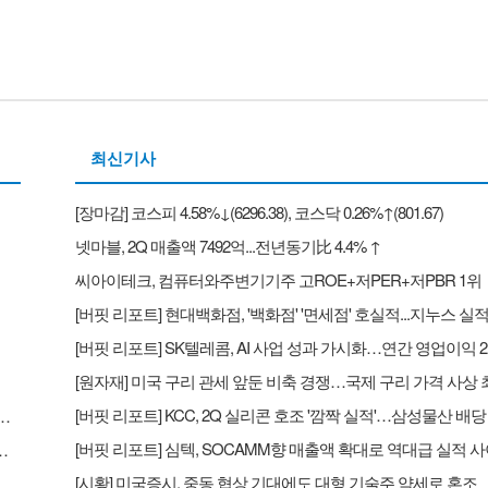
최신기사
[장마감] 코스피 4.58%↓(6296.38), 코스닥 0.26%↑(801.67)
넷마블, 2Q 매출액 7492억...전년동기比 4.4% ↑
씨아이테크, 컴퓨터와주변기기주 고ROE+저PER+저PBR 1위
화점' '면세점' 호실적...지누스 실적 악화로 컨센 하회 - NH
성과 가시화…연간 영업이익 2조원 기대 - 하나
[시황] 미국증시, 중동 협상 기대에도 대형 기술주 약세로 혼조
[원자재] 미국 구리 관세 앞둔 비축 경쟁…국제 구리 가격 사상 최고치 경신