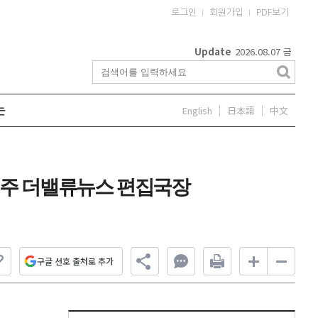
로그인
회원가입
PDF보기
Update
2026.08.07
금
English
日本語
中文
는
이민주 더밸류뉴스 편집국장
구글 선호 출처로 추가