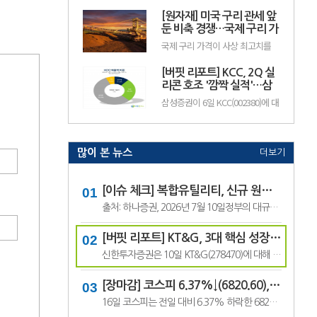
기존 24만원에서 18만원으로 하향
인 성장 국면에 진입하면서 실적과
했다. 현대백화점의 전일 종가는
[원자재] 미국 구리 관세 앞
배당 확대가 기대된다고 전망했다.
11만100원이다.주영훈 NH투자증
이에 투자의견 '매수(BUY)'와 목표
둔 비축 경쟁…국제 구리 가
권 연.
주가 14만원을 유지했다. SK텔레
격 사상 최고치 경신
국제 구리 가격이 사상 최고치를
콤의 전일종가는 9만3000원이다.
경신하며 강세를 이어가고 있다.
김홍식 하나증권 연구원은 "SK텔
미국의 추가 구리 관세 부과를 앞
레콤의 올해 2분기 연결 기준 영업
[버핏 리포트] KCC, 2Q 실
두고 기업들이 미리 물량 확보에
이익은 5660억원으로 시장 기대치
나선 데다, 미국 외 지역에서는 공
리콘 호조 '깜짝 실적'…삼
를 웃돌.
급 부족과 생산 차질까지 겹치면서
성물산 배당 유입도 긍정적
삼성증권이 6일 KCC(002380)에 대
가격이 빠르게 상승한 것으로 풀이
- 삼성
해 "실리콘과 건자재 부문의 수익
된다.지난 8월 5일 뉴욕상업거래
성 회복으로 2분기 깜짝 실적을 달
소(COMEX)의 9월물 구리 가격은
성한 데 이어, 배당 유입을 바탕으
장중 톤당 1만4781달러(원화 약
로 한 주주환원 정책이 기대되지만
2040만원)까.
최근 주가 약세를 보이고 있다"며
많이 본 뉴스
더보기
투자의견 '매수'를 유지하고 목표
주가는 65만원으로 '하향'했다.
KCC의 전일종가는 43만2000원이
다.조현렬 삼성증권 애널리스트...
[이슈 체크] 복합유틸리티, 신규 원전 최대 4기 가능성…한국전력 장기 성장 기대
출처: 하나증권, 2026년 7월 10일정부의 대규모 산업 투자로 전력 수요가 늘어날 것으로 예상되면서 제12차 전력수급기본계획에 신규 원전과 액화천연가스(LNG) 발전 설비 확대가 포함될 가능성이 있다는 분석이 나왔다.올해 발표가 예상됐던 제12차 전력수급기본계획 최종안은 정부의 3대 메가프로젝트 관련 내용을 반영하면서 발표 시점이 늦.
[버핏 리포트] KT&G, 3대 핵심 성장 산업·신성장동력 통해 견조한 주가 기대 – 신한
신한투자증권은 10일 KT&G(278470)에 대해 3대 핵심 성장 산업(전자담배, 글로벌, 건기식)과 니코틴 파우치 등 신성장동력이 견조한 주가를 만들 것이라며, 투자의견 ‘매수’와 목표주가 22만원을 유지했다. KT&G의 전일 종가는 17만6400원이다.조상훈 신한투자증권 애널리스트는 “2분기 매출액 1조6630억원(+7.4%, 이하 전년동기대비), 영업...
[장마감] 코스피 6.37%↓(6820.60), 코스닥 4.53%↓(791.84)
16일 코스피는 전일 대비 6.37% 하락한 6820.60포인트로 마감했다. 이날 개인은 3조6606억원을 순매수했고 외국인과 기관은 각각 1조3920억원, 2조3682억원을 순매도했다.코스닥은 전일 대비 4.53% 내린 791.84포인트로 거래를 마쳤다. 개인은 4467억원을 순매수한 반면 외국인과 기관은 각각 3065억원, 1563억원을 순매도했다.임정은 KB증권 연구원은 KB리서...