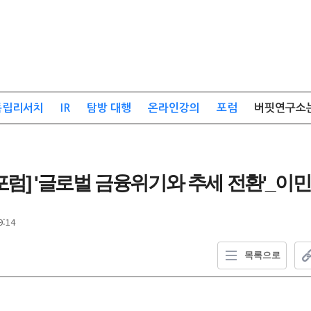
독립리서치
IR
탐방 대행
온라인강의
포럼
버핏연구소
념 포럼] '글로벌 금융위기와 추세 전환'_
9:14
목록으로