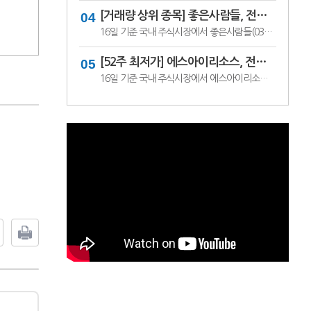
[거래량 상위 종목] 좋은사람들, 전일비 29.90% ↑... 현재가 530원
16일 기준 국내 주식시장에서 좋은사람들(033340)이 전일비 ▲122원(29.90%) 오른 530원에 거래 중이다.좋은사람들은 내의류와 언더웨어 등을 제조·판매하는 의류 전문기업이다. 소비 경기와 브랜드 판매 흐름, 수급 변화에 따라 주가 변동성이 나타날 수 있다.이어 씨피시스템(413630, 3360원, ▲370, 12.37%), 조아제약(034940, 625원, ▲53, 9.27%), 웰크..
[52주 최저가] 에스아이리소스, 전일비 29.78.% ↓... 현재가 125원
16일 기준 국내 주식시장에서 에스아이리소스(065420)가 전일비 ▼53원(-29.78%) 내린 125원에 거래 중이다.에스아이리소스는 자원개발 및 에너지 관련 사업을 영위하는 기업으로, 원자재 가격과 에너지 수급 흐름에 따라 주가 변동성이 나타날 수 있다. 최근 투자심리 위축과 수급 변화가 맞물리며 52주 최저가를 기록한 것으로 보인다.이어 레몬..