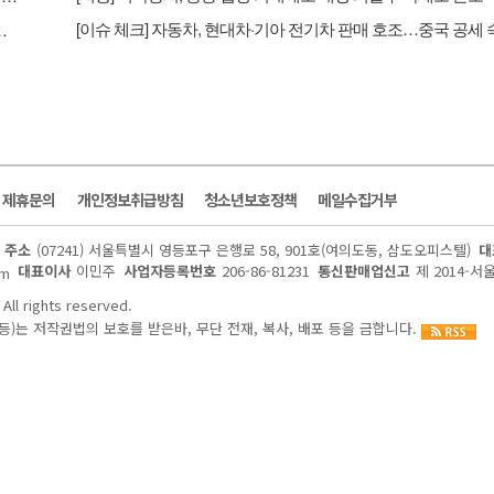
 실적'…삼성물산 배당 유입도 긍정적 - 삼성
및 제휴문의
개인정보취급방침
청소년보호정책
메일수집거부
주소
(07241) 서울특별시 영등포구 은행로 58, 901호(여의도동, 삼도오피스텔)
대
대표이사
이민주
사업자등록번호
206-86-81231
통신판매업신고
제 2014-서
om
All rights reserved.
)는 저작권법의 보호를 받은바, 무단 전재, 복사, 배포 등을 금합니다.