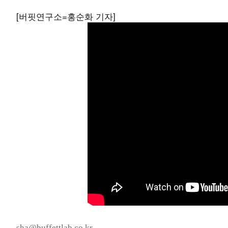
[버핏연구소=홍순화 기자]
sha@buffettlab.co.kr