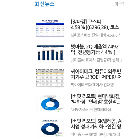
최신뉴스
더보기
[장마감] 코스피
4.58%↓(6296.38), 코스
닥 0.26%↑(801.67)
6일 코스피는 전일 대비 4.58% 하
락한 6296.38포인트로 마감했다.
이날 개인은 4조1084억원을 순매
넷마블, 2Q 매출액 7492
수했고 외국인과 기관은 각각 4조
66억원, 2366억원을 순매도했다.
억...전년동기比 4.4% ↑
코스닥은 전일 대비 0.26% 오른
넷마블(대표이사 김병규)가 올해 2
801.67포인트로 거래를 마쳤다. 개
분기 실적으로 매출액 7492억원,
인과 기관은 각각 1279억원, 1652
영업이익 801억원을 기록했다고
억원을 순매수한 반면 외국인은
씨아이테크, 컴퓨터와주변
지난 5일 밝혔다(K-IFRS 연결). 전
2923억원을 순매도했다.임정은
년동기대비 매출액은 4.4% 증가
기기주 고ROE+저PER+저
KB증권 연구원은 KB리서치 장...
했고, 영업이익은 20.8% 감소했
PBR 1위
씨아이테크(대표이사 김대영.
다.직전 분기와 비교하면 매출액과
004920)가 8월 컴퓨터와주변기기
영업이익은 각각 15.0%, 50.8%
주 고ROE+저PER+저PBR 1위를
늘어났으며, 현금창출능력을 나타
[버핏 리포트] 현대백화점,
기록했다.버핏연구소 조사 결과 씨
내는 상각전영업이익(EBITDA)은
아이테크가 8월 컴퓨터와주변기기
'백화점' '면세점' 호실적...
1120억원으로 집계됐다....
주 고ROE+저PER+저PBR 1위를
지누스 실적 악화로 컨센 하
NH투자증권은 현대백화점
차지했으며, 아이디스홀딩스
회 - NH
(069960)에 대해 자회사 지누스 실
(054800), 오픈베이스(049480), 아
적 악화로 2분기 연결 실적은 시장
이디피(332370)가 뒤를 이었다.씨
[버핏 리포트] SK텔레콤, AI
기대치를 밑돌았지만, 본업인 백화
아이테크는 지난 1분기 매출액 66
점과 면세점은 기대 수준의 호실적
사업 성과 가시화…연간 영
억원, 영업손실 15억원으로 전년
을 이어갔다고 평가했다. 투자의견
동기대..
업이익 2조원 기대 - 하나
하나증권은 SK텔레콤(017670)에
‘매수’를 유지했으나 목표주가는
대해 인공지능(AI) 사업이 본격적