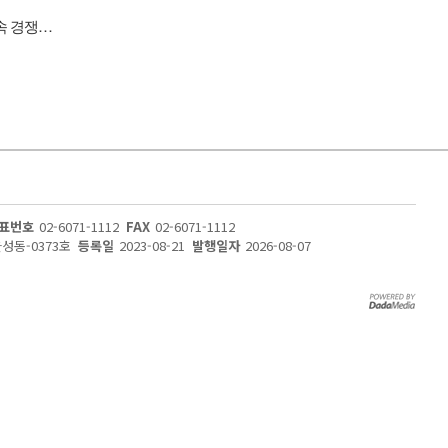
[이슈 체크] 자동차, 현대차·기아 전기차 판매 호조…중국 공세 속 경쟁력 시험대
표번호
02-6071-1112
FAX
02-6071-1112
울성동-0373호
등록일
2023-08-21
발행일자
2026-08-07