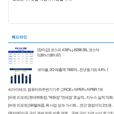
헤드라인
[장마감] 코스피 4.58%↓(6296.38), 코스닥
0.26%↑(801.67)
넷마블, 2Q 매출액 7492억...전년동기比 4.4% ↑
씨아이테크, 컴퓨터와주변기기주 고ROE+저PER+저PBR 1위
[버핏 리포트] 현대백화점, '백
[버핏 리포트] SK텔레콤, AI 사업 