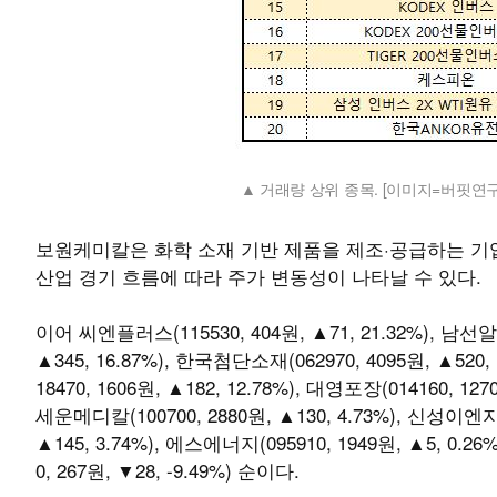
거래량 상위 종목. [이미지=버핏연구
보원케미칼은 화학 소재 기반 제품을 제조·공급하는 기업
산업 경기 흐름에 따라 주가 변동성이 나타날 수 있다.
이어 씨엔플러스(115530, 404원, ▲71, 21.32%), 남선알미늄
▲345, 16.87%), 한국첨단소재(062970, 4095원, ▲520, 
18470, 1606원, ▲182, 12.78%), 대영포장(014160, 12
세운메디칼(100700, 2880원, ▲130, 4.73%), 신성이엔지(0
▲145, 3.74%), 에스에너지(095910, 1949원, ▲5, 0.26
0, 267원, ▼28, -9.49%) 순이다.