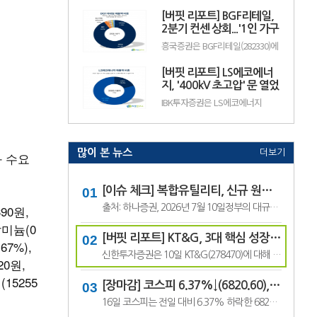
수출 확대와 실적 성장 기대감에
(12.50%) 오른 882원에 거래 중이
따라 주가 변동성이 나타날 수 있
[버핏 리포트] BGF리테일,
다.랩지노믹스는 분자진단 및 유전
다.이어 BGF리테일(282330, 15만
체 분석 서비스를 제공하는 기업으
2분기 컨센 상회...'1인 가구
3100원, ▲1만9600, 1...
로, 진단키트와 임상 유전체 검사
증가' '방한 외국인 소비 확
흥국증권은 BGF리테일(282330)에
등을 주요 사업으로 영위하고 있
대' 구조적 수혜 전망 - 흥국
대해 1~2인 가구 증가와 방한 외국
다. 바이오·진단 업종 투자심리와
인 소비 확대에 따른 구조적 수혜
수급 변화에 따라 주가 변동성이
[버핏 리포트] LS에코에너
가 이어질 것으로 전망하며 투자의
나타날 수 있다.이어 폴라리스
견 ‘매수’를 유지했다. 목표주가는
지, '400kV 초고압' 문 열었
AI(039980, 6...
기존 18만원에서 19만원으로 상향
다...2027년 본격 수혜 기대
IBK투자증권은 LS에코에너지
했다. BGF리테일의 전일 종가는
- IBK
(229640)에 대해 소재 사업과 버스
13만3500원이다.박종렬 흥국증권
덕트를 중심으로 안정적인 실적 성
연구원은 “1~2인 가구 증가에 따
장세가 이어지고 오는 2027년부터
른 구조적인 소비 환경 변화의 수.
초고압 케이블이 새로운 성장동력
으로 자리 잡을 전망이라며 투자의
많이 본 뉴스
더보기
과 수요
견 '매수'를 유지하고 목표주가 7
만6000원을 유지했다. LS에코에
너지의 전일 종가는 4만5550원이
다.김태현 IBK투자증권 연구원은
[이슈 체크] 복합유틸리티, 신규 원전 최대 4기 가능성…한국전력 장기 성장 기대
"올해 2분기 .
출처: 하나증권, 2026년 7월 10일정부의 대규모 산업 투자로 전력 수요가 늘어날 것으로 예상되면서 제12차 전력수급기본계획에 신규 원전과 액화천연가스(LNG) 발전 설비 확대가 포함될 가능성이 있다는 분석이 나왔다.올해 발표가 예상됐던 제12차 전력수급기본계획 최종안은 정부의 3대 메가프로젝트 관련 내용을 반영하면서 발표 시점이 늦.
390원,
일알미늄(0
[버핏 리포트] KT&G, 3대 핵심 성장 산업·신성장동력 통해 견조한 주가 기대 – 신한
67%),
신한투자증권은 10일 KT&G(278470)에 대해 3대 핵심 성장 산업(전자담배, 글로벌, 건기식)과 니코틴 파우치 등 신성장동력이 견조한 주가를 만들 것이라며, 투자의견 ‘매수’와 목표주가 22만원을 유지했다. KT&G의 전일 종가는 17만6400원이다.조상훈 신한투자증권 애널리스트는 “2분기 매출액 1조6630억원(+7.4%, 이하 전년동기대비), 영업...
20원,
(15255
[장마감] 코스피 6.37%↓(6820.60), 코스닥 4.53%↓(791.84)
16일 코스피는 전일 대비 6.37% 하락한 6820.60포인트로 마감했다. 이날 개인은 3조6606억원을 순매수했고 외국인과 기관은 각각 1조3920억원, 2조3682억원을 순매도했다.코스닥은 전일 대비 4.53% 내린 791.84포인트로 거래를 마쳤다. 개인은 4467억원을 순매수한 반면 외국인과 기관은 각각 3065억원, 1563억원을 순매도했다.임정은 KB증권 연구원은 KB리서...