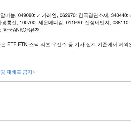
선알미늄, 049080: 기가레인, 062970: 한국첨단소재, 340440:
 대한광통신, 100700: 세운메디칼, 011930: 신성이엔지, 038110
50: 한국ANKOR유전
 ETF·ETN·스팩·리츠·우선주 등 기사 집계 기준에서 제외
전재 및 재배포 금지>