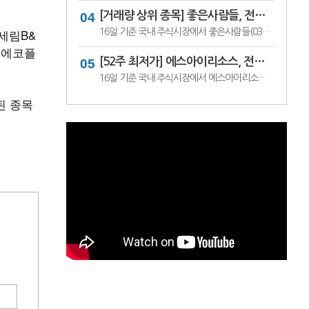
[거래량 상위 종목] 좋은사람들, 전일비 29.90% ↑... 현재가 530원
 세림B&
16일 기준 국내 주식시장에서 좋은사람들(033340)이 전일비 ▲122원(29.90%) 오른 530원에 거래 중이다.좋은사람들은 내의류와 언더웨어 등을 제조·판매하는 의류 전문기업이다. 소비 경기와 브랜드 판매 흐름, 수급 변화에 따라 주가 변동성이 나타날 수 있다.이어 씨피시스템(413630, 3360원, ▲370, 12.37%), 조아제약(034940, 625원, ▲53, 9.27%), 웰크..
: 에코플
[52주 최저가] 에스아이리소스, 전일비 29.78.% ↓... 현재가 125원
16일 기준 국내 주식시장에서 에스아이리소스(065420)가 전일비 ▼53원(-29.78%) 내린 125원에 거래 중이다.에스아이리소스는 자원개발 및 에너지 관련 사업을 영위하는 기업으로, 원자재 가격과 에너지 수급 흐름에 따라 주가 변동성이 나타날 수 있다. 최근 투자심리 위축과 수급 변화가 맞물리며 52주 최저가를 기록한 것으로 보인다.이어 레몬..
된 종목