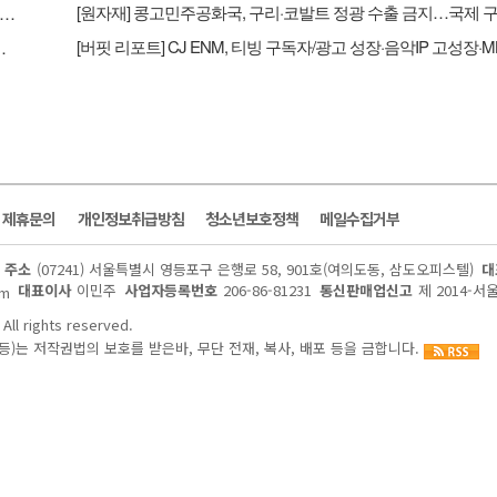
리포트] BGF리테일, 2분기 컨센 상회...'1인 가구 증가' '방한 외국인 소비 확대' 구조적 수혜 전망 - 흥국
다...2027년 본격 수혜 기대 - IBK
및 제휴문의
개인정보취급방침
청소년보호정책
메일수집거부
주소
(07241) 서울특별시 영등포구 은행로 58, 901호(여의도동, 삼도오피스텔)
대
대표이사
이민주
사업자등록번호
206-86-81231
통신판매업신고
제 2014-서
om
All rights reserved.
)는 저작권법의 보호를 받은바, 무단 전재, 복사, 배포 등을 금합니다.