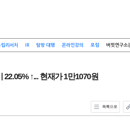
독립리서치
IR
탐방 대행
온라인강의
포럼
버핏연구소
.05% ↑... 현재가 1만1070원
목록으로