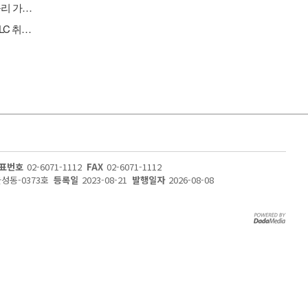
[원자재] 콩고민주공화국, 구리·코발트 정광 수출 금지…국제 구리 가격 강세 지속
[버핏 리포트] CJ ENM, 티빙 구독자/광고 성장·음악IP 고성장·MLC 취급고 성장으로 2Q 실적 선방 – NH
표번호
02-6071-1112
FAX
02-6071-1112
울성동-0373호
등록일
2023-08-21
발행일자
2026-08-08