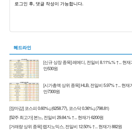
헤드라인
[신규 상장 종목] 레메디, 전일비 8.11%.% ↑... 현재
만530원
[시가총액 상위 종목] HLB, 전일비 5.97% ↑... 현재가
만7300원
[장마감] 코스피 0.60%↓(6258.77), 코스닥 0.36%↓(798.81)
[52주 최고가] 본느, 전일비 29.84.% ↑... 현재가 6200원
[거래량 상위 종목] 랩지노믹스, 전일비 12.50% ↑... 현재가 882원