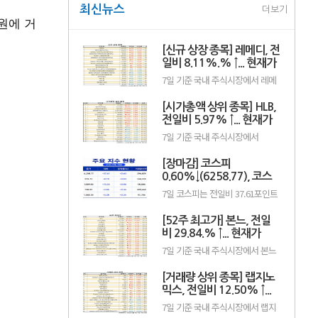
최신뉴스
더보기
0원에 거
[신규 상장 종목] 레메디, 전
일비 8.11%.% ↑... 현재가
1만530원
7일 기준 국내 주식시장에서 레메
디(387690)가 전일비 ▲790원
(8.11%) 오른 1만530원에 거래 중
[시가총액 상위 종목] HLB,
이다.레메디는 의료기기 관련 사업
을 영위하는 기업으로, 신규 상장
전일비 5.97% ↑... 현재가
이후 투자자 수급과 성장 기대감에
3만7300원
7일 기준 국내 주식시장에서
따라 주가 변동성이 나타날 수 있
HLB(028300)가 전일비 ▲2100원
다.이어 에이치엘지노믹스
(5.97%) 오른 3만7300원에 거래
(0156T0, 1만870원, ▲370,
[장마감] 코스피
중이다.HLB는 항암제 개발을 중심
3.52%), 스트라드비젼(475040,
으로 바이오 사업을 영위하는 기업
0.60%↓(6258.77), 코스
3070원, ▲30, 0.99%), 세미티에
으로, 신약 허가와 임상 결과, 글로
스(0017J0, 3110...
닥 0.36%↓(798.81)
7일 코스피는 전일비 37.61포인트
벌 판매 기대감 등에 따라 주가 변
(0.60%) 하락한 6258.77pt로 마감
동성이 나타날 수 있다.이어 에코
했다. 이날 개인과 기관은 각각
프로비엠(247540, 10만7000원,
[52주 최고가] 본느, 전일
3451억원, 8880억원 순매수했고,
▲4500, 4.39%), LG에너지솔루션
외국인은 1조2550억원 순매도했
비 29.84.% ↑... 현재가
(373220, 36만원, ▲1만5000,
다.코스닥은 전일비 2.86포인트
4.35%), 한.
6200원
7일 기준 국내 주식시장에서 본느
(0.36%) 하락한 798.81pt로 마쳤
(226340)가 전일비 ▲1425원
다. 이날 개인은 3798억원 순매수
(29.84%) 오른 6200원에 거래 중
했고, 외국인과 기관은 각각 2943
[거래량 상위 종목] 랩지노
이다.본느는 화장품 ODM·브랜드
억원, 1049억원 순매도했다.임정
사업을 영위하는 기업으로, 색조·
믹스, 전일비 12.50% ↑...
은 KB증권 연구원은 KB리서치 장
기초 화장품 등 뷰티 제품을 중심
마감.
현재가 882원
7일 기준 국내 주식시장에서 랩지
으로 사업을 전개하고 있다. K뷰티
노믹스(084650)가 전일비 ▲98원