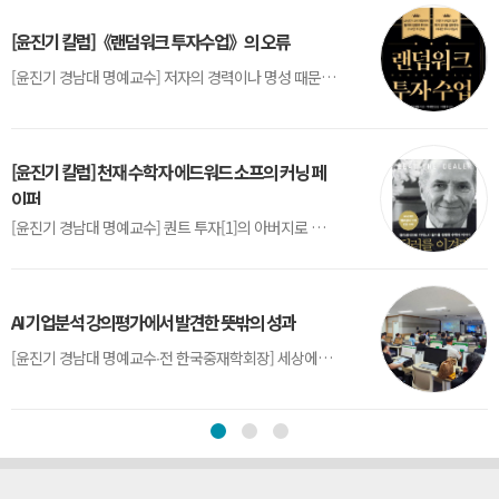
[윤진기 칼럼]《랜덤워크 투자수업》의 오류
[윤진기 경남대 명예교수] 저자의 경력이나 명성 때문인지 2020년에 번역 출판된 《랜덤워크 투자수업》(A Random Walk Down Wall Street) 12판은 표지부터가 거창하다. ‘45년간 12번 개정하며 철저히 검증한 투자서’, ‘전문가 부럽지 않은 투자 감각을 길러주는 위대한 투자지침서’ 라는 은빛 광고문구로 독자를 유혹한다.[1] 출판 50주...
[윤진기 칼럼] 천재 수학자 에드워드 소프의 커닝 페
이퍼
[윤진기 경남대 명예교수] 퀀트 투자[1]의 아버지로 불리는 에드워드 소프(Edward O. Thorp)는 수학계에서 천재로 알려진 인물이다. 그는 수학자이지만, 투자 업계에도 여러 가지 흥미로운 일화를 남겼다.수학을 이용하여 카지노를 이길 수 있는지가 궁금했던 그는 동료 교수가 소개해 준 블랙잭(Blackjack) 전략의 핵심을 손바닥 크기의 종이에 요...
AI 기업분석 강의평가에서 발견한 뜻밖의 성과
[윤진기 경남대 명예교수∙전 한국중재학회장] 세상에는 우연처럼 보이지만 인류의 진보를 이끌어낸 사건들이 있다. 영국의 알렉산더 플레밍(Alexander Fleming)이 곰팡이 핀 페트리 접시(Petri dish)를 버리지 않고[1] 관찰해 페니실린을 발견한 것은 그 대표적 사례다. 무심히 지나쳤다면 결코 없었을 혁신이었다.지난 7월 5일, 필자가 개발한 기업...