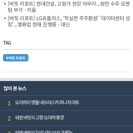
[버핏 리포트] 현대건설, 고원가 현장 마무리...원전 수주 모멘
텀 부각 - 키움
[버핏 리포트] LG유플러스, '착실한 주주환원' '데이터센터 성
장'...밸류업 현재 진행중 - 대신
TAG
#버핏 리포트
많이 본 뉴스
1
오마하의 명물 네브라스카 퍼니처 마트
2
워렌 버핏의 고향 오마하 풍경
워렌 버핏의 '보르샤임 보석 가게'는...