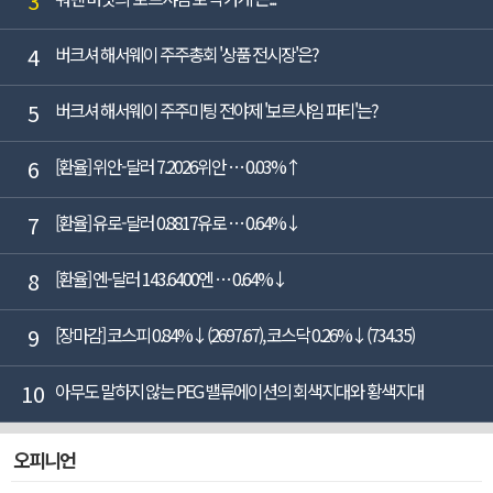
3
4
버크셔 해서웨이 주주총회 '상품 전시장'은?
5
버크셔 해서웨이 주주미팅 전야제 '보르샤임 파티'는?
6
[환율] 위안-달러 7.2026위안 … 0.03%↑
7
[환율] 유로-달러 0.8817유로 … 0.64%↓
8
[환율] 엔-달러 143.6400엔 … 0.64%↓
9
[장마감] 코스피 0.84%↓(2697.67), 코스닥 0.26%↓(734.35)
10
아무도 말하지 않는 PEG 밸류에이션의 회색지대와 황색지대
오피니언