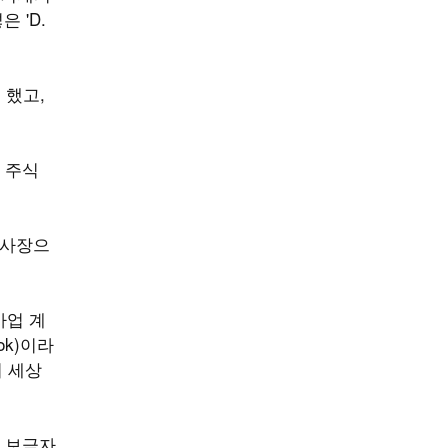
 'D.
 했고,
 주식
부사장으
사업 계
ok)이라
이 세상
트 보금자