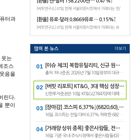
개선 가능성이 높다고 분석했다.하
[환율] 엔-달러 158.2200엔 … 0.47%↑
나증권은 3G와 LTE, 5G를 거치며
[버핏연구소] 07일 현재 서울외환시장에서 거래되는 엔/
통신장비 업체 수는 줄어든 반면
달러 환율은 158.2200엔(으)로, 전일비 0.47% 상승세를
선도 ..
보였다.[출...
학·컴퓨터과
[환율] 유로-달러 0.8669유로 … 0.15%↑
[버핏연구소] 07일 현재 서울외환시장에서 거래되는 유
로/달러 환율은 0.8669유로(으)로, 전일비 0.15% 상승세
를 보였다.[...
많이 본 뉴스
더보기
 웃는
 베조스
[이슈 체크] 복합유틸리티, 신규 원전 최대 4기 가능성…한국전력 장기 성장 기대
털웃음을
출처: 하나증권, 2026년 7월 10일정부의 대규모 산업 투자로 전력 수요가 늘어날 것으로 예상되면서 제12차 전력수급기본계획에 신규 원전과 액화천연가스(LNG) 발전 설비 확대가 포함될 가능성이 있다는 분석이 나왔다.올해 발표가 예상됐던 제12차 전력수급기본계획 최종안은 정부의 3대 메가프로젝트 관련 내용을 반영하면서 발표 시점이 늦.
[버핏 리포트] KT&G, 3대 핵심 성장 산업·신성장동력 통해 견조한 주가 기대 – 신한
신한투자증권은 10일 KT&G(278470)에 대해 3대 핵심 성장 산업(전자담배, 글로벌, 건기식)과 니코틴 파우치 등 신성장동력이 견조한 주가를 만들 것이라며, 투자의견 ‘매수’와 목표주가 22만원을 유지했다. KT&G의 전일 종가는 17만6400원이다.조상훈 신한투자증권 애널리스트는 “2분기 매출액 1조6630억원(+7.4%, 이하 전년동기대비), 영업...
버린다.
을 뿐이
[장마감] 코스피 6.37%↓(6820.60), 코스닥 4.53%↓(791.84)
16일 코스피는 전일 대비 6.37% 하락한 6820.60포인트로 마감했다. 이날 개인은 3조6606억원을 순매수했고 외국인과 기관은 각각 1조3920억원, 2조3682억원을 순매도했다.코스닥은 전일 대비 4.53% 내린 791.84포인트로 거래를 마쳤다. 개인은 4467억원을 순매수한 반면 외국인과 기관은 각각 3065억원, 1563억원을 순매도했다.임정은 KB증권 연구원은 KB리서...
[거래량 상위 종목] 좋은사람들, 전일비 29.90% ↑... 현재가 530원
16일 기준 국내 주식시장에서 좋은사람들(033340)이 전일비 ▲122원(29.90%) 오른 530원에 거래 중이다.좋은사람들은 내의류와 언더웨어 등을 제조·판매하는 의류 전문기업이다. 소비 경기와 브랜드 판매 흐름, 수급 변화에 따라 주가 변동성이 나타날 수 있다.이어 씨피시스템(413630, 3360원, ▲370, 12.37%), 조아제약(034940, 625원, ▲53, 9.27%), 웰크..