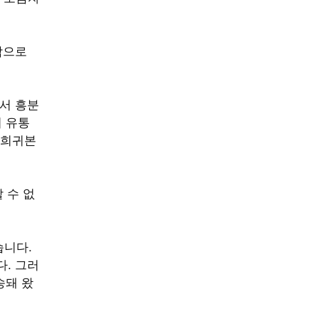
짝으로
서 흥분
서 유통
 희귀본
 수 없
습니다.
다. 그러
송돼 왔