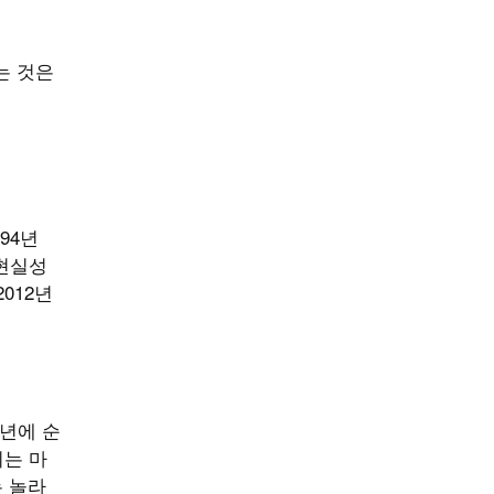
는 것은
94년
 현실성
012년
0년에 순
키는 마
는 놀라