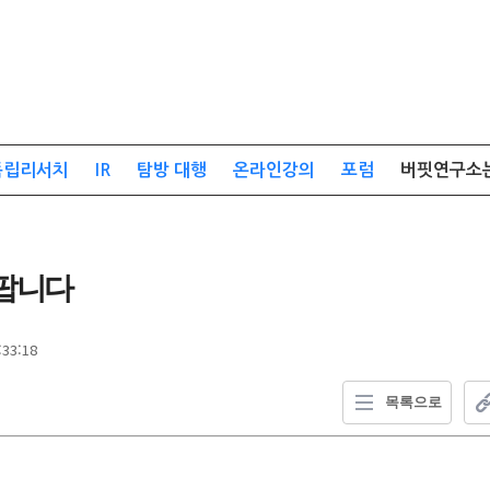
독립리서치
IR
탐방 대행
온라인강의
포럼
버핏연구소
 팝니다
:33:18
목록으로