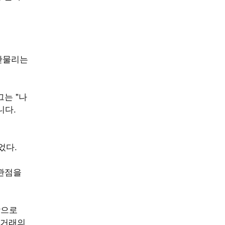
부산물리는
는 "나
니다.
었다.
 관점을
학으로
익거래의