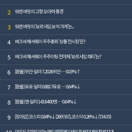
2
워렌 버핏의 고향 오마하 풍경
3
워렌 버핏의 '보르샤임 보석 가게'는...
4
버크셔 해서웨이 주주총회 '상품 전시장'은?
5
버크셔 해서웨이 주주미팅 전야제 '보르샤임 파티'는?
6
[환율] 위안-달러 7.2026위안 … 0.03%↑
7
[환율] 유로-달러 0.8817유로 … 0.64%↓
8
[환율] 엔-달러 143.6400엔 … 0.64%↓
9
[장마감] 코스피 0.84%↓(2697.67), 코스닥 0.26%↓(734.35)
아무도 말하지 않는 PEG 밸류에이션의 회색지대와 황색지대