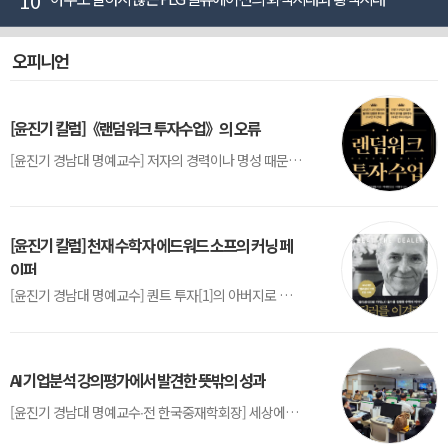
10
오피니언
[윤진기 칼럼]《랜덤워크 투자수업》의 오류
[윤진기 경남대 명예교수] 저자의 경력이나 명성 때문인지 2020년에 번역 출판된 《랜덤워크 투자수업》(A Random Walk Down Wall Street) 12판은 표지부터가 거창하다. ‘45년간 12번 개정하며 철저히 검증한 투자서’, ‘전문가 부럽지 않은 투자 감각을 길러주는 위대한 투자지침서’ 라는 은빛 광고문구로 독자를 유혹한다.[1] 출판 50주...
[윤진기 칼럼] 천재 수학자 에드워드 소프의 커닝 페
이퍼
[윤진기 경남대 명예교수] 퀀트 투자[1]의 아버지로 불리는 에드워드 소프(Edward O. Thorp)는 수학계에서 천재로 알려진 인물이다. 그는 수학자이지만, 투자 업계에도 여러 가지 흥미로운 일화를 남겼다.수학을 이용하여 카지노를 이길 수 있는지가 궁금했던 그는 동료 교수가 소개해 준 블랙잭(Blackjack) 전략의 핵심을 손바닥 크기의 종이에 요...
AI 기업분석 강의평가에서 발견한 뜻밖의 성과
[윤진기 경남대 명예교수∙전 한국중재학회장] 세상에는 우연처럼 보이지만 인류의 진보를 이끌어낸 사건들이 있다. 영국의 알렉산더 플레밍(Alexander Fleming)이 곰팡이 핀 페트리 접시(Petri dish)를 버리지 않고[1] 관찰해 페니실린을 발견한 것은 그 대표적 사례다. 무심히 지나쳤다면 결코 없었을 혁신이었다.지난 7월 5일, 필자가 개발한 기업...