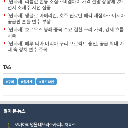
[원자재] 리튬값 반등 조짐…비엠아이 가격 전망 상향에 2차
전지 소재주 시선 집중
[원자재] 앵글로 아메리칸, 호주 원료탄 매각 재점화…아시아
공급판 흔들 변수 부상
[원자재] 호르무즈 봉쇄·중국 수요 겹친 구리 가격, 강세 흐름
지속
[원자재] 페루 티아 마리아 구리 프로젝트 승인, 공급 확대 기
대 속 정치 변수 주목
TAG
#구리
#원자재
#헤드라인
많이 본 뉴스
1
오마하의 명물 네브라스카 퍼니처 마트