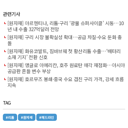
관련기사
[원자재] 아르헨티나, 리튬·구리 ‘광물 슈퍼사이클’ 시동…10
년 내 수출 327억달러 전망
[원자재] 구리 시장 불확실성 확대…공급 차질·수요 둔화 충
돌
[원자재] 화유코발트, 짐바브웨 첫 황산리튬 수출…‘배터리
소재 기지’ 전환 신호
[원자재] 앵글로 아메리칸, 호주 원료탄 매각 재점화…아시아
공급판 흔들 변수 부상
[원자재] 호르무즈 봉쇄·중국 수요 겹친 구리 가격, 강세 흐름
지속
TAG
#리튬
#원자재
#헤드라인