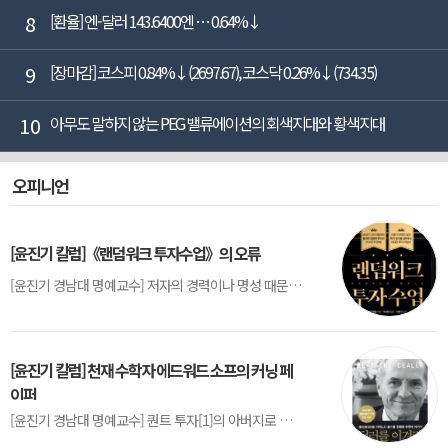
8
[환율] 엔-달러 143.6400엔 … 0.64%↓
9
[장마감] 코스피 0.84%↓(2697.67), 코스닥 0.26%↓(734.35)
10
아무도 말하지 않는 PEG 밸류에이션의 회색지대와 황색지대
오피니언
[윤진기 칼럼]《랜덤워크 투자수업》의 오류
[윤진기 경남대 명예교수] 저자의 경력이나 명성 때문인지 2020년에 번역 출판된 《랜덤워크 투자수업》(A Random Walk Down Wall Street) 12판은 표지부터가 거창하다. ‘45년간 12번 개정하며 철저히 검증한 투자서’, ‘전문가 부럽지 않은 투자 감각을 길러주는 위대한 투자지침서’ 라는 은빛 광고문구로 독자를 유혹한다.[1] 출판 50주...
[윤진기 칼럼] 천재 수학자 에드워드 소프의 커닝 페
이퍼
[윤진기 경남대 명예교수] 퀀트 투자[1]의 아버지로 불리는 에드워드 소프(Edward O. Thorp)는 수학계에서 천재로 알려진 인물이다. 그는 수학자이지만, 투자 업계에도 여러 가지 흥미로운 일화를 남겼다.수학을 이용하여 카지노를 이길 수 있는지가 궁금했던 그는 동료 교수가 소개해 준 블랙잭(Blackjack) 전략의 핵심을 손바닥 크기의 종이에 요...