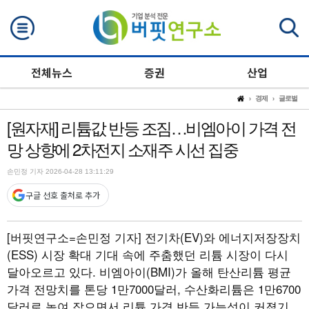
검색
전체뉴스
증권
산업
경제
글로벌
[원자재] 리튬값 반등 조짐…비엠아이 가격 전
망 상향에 2차전지 소재주 시선 집중
손민정 기자 2026-04-28 13:11:29
구글 선호 출처로 추가
[버핏연구소=손민정 기자]
전기차(EV)와 에너지저장장치
(ESS) 시장 확대 기대 속에 주춤했던 리튬 시장이 다시
달아오르고 있다. 비엠아이(BMI)가 올해 탄산리튬 평균
가격 전망치를 톤당 1만7000달러, 수산화리튬은 1만6700
달러로 높여 잡으면서 리튬 가격 반등 가능성이 커졌기