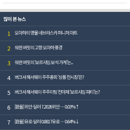
많이 본 뉴스
1
오마하의 명물 네브라스카 퍼니처 마트
2
워렌 버핏의 고향 오마하 풍경
3
워렌 버핏의 '보르샤임 보석 가게'는...
4
버크셔 해서웨이 주주총회 '상품 전시장'은?
5
버크셔 해서웨이 주주미팅 전야제 '보르샤임 파티'는?
6
[환율] 위안-달러 7.2026위안 … 0.03%↑
7
[환율] 유로-달러 0.8817유로 … 0.64%↓