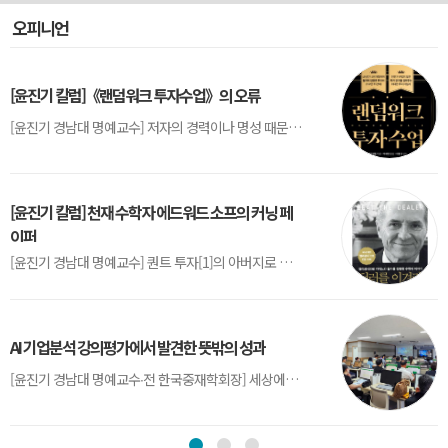
오피니언
[윤진기 칼럼]《랜덤워크 투자수업》의 오류
[윤진기 경남대 명예교수] 저자의 경력이나 명성 때문인지 2020년에 번역 출판된 《랜덤워크 투자수업》(A Random Walk Down Wall Street) 12판은 표지부터가 거창하다. ‘45년간 12번 개정하며 철저히 검증한 투자서’, ‘전문가 부럽지 않은 투자 감각을 길러주는 위대한 투자지침서’ 라는 은빛 광고문구로 독자를 유혹한다.[1] 출판 50주...
[윤진기 칼럼] 천재 수학자 에드워드 소프의 커닝 페
이퍼
[윤진기 경남대 명예교수] 퀀트 투자[1]의 아버지로 불리는 에드워드 소프(Edward O. Thorp)는 수학계에서 천재로 알려진 인물이다. 그는 수학자이지만, 투자 업계에도 여러 가지 흥미로운 일화를 남겼다.수학을 이용하여 카지노를 이길 수 있는지가 궁금했던 그는 동료 교수가 소개해 준 블랙잭(Blackjack) 전략의 핵심을 손바닥 크기의 종이에 요...
AI 기업분석 강의평가에서 발견한 뜻밖의 성과
[윤진기 경남대 명예교수∙전 한국중재학회장] 세상에는 우연처럼 보이지만 인류의 진보를 이끌어낸 사건들이 있다. 영국의 알렉산더 플레밍(Alexander Fleming)이 곰팡이 핀 페트리 접시(Petri dish)를 버리지 않고[1] 관찰해 페니실린을 발견한 것은 그 대표적 사례다. 무심히 지나쳤다면 결코 없었을 혁신이었다.지난 7월 5일, 필자가 개발한 기업...