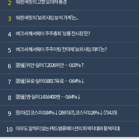
2
워렌 버핏의 고향 오마하 풍경
3
워렌 버핏의 '보르샤임 보석 가게'는...
4
버크셔 해서웨이 주주총회 '상품 전시장'은?
5
버크셔 해서웨이 주주미팅 전야제 '보르샤임 파티'는?
6
[환율] 위안-달러 7.2026위안 … 0.03%↑
7
[환율] 유로-달러 0.8817유로 … 0.64%↓
8
[환율] 엔-달러 143.6400엔 … 0.64%↓
9
[장마감] 코스피 0.84%↓(2697.67), 코스닥 0.26%↓(734.35)
10
아무도 말하지 않는 PEG 밸류에이션의 회색지대와 황색지대