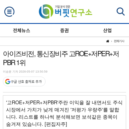
검색
전체뉴스
증권
산업
전체기사
아이즈비전, 통신장비주 고ROE+저PER+저
PBR 1위
이승윤 기자 2026-05-07 13:50:59
구글 선호 출처로 추가
'고ROE+저PER+저PBR'주란 이익을 잘 내면서도 주식
시장에서 가치가 낮게 매겨진 '저평가 우량주'를 말합
니다. 리스트를 하나씩 분석해보면 보석같은 종목이
숨겨져 있습니다. [편집자주]