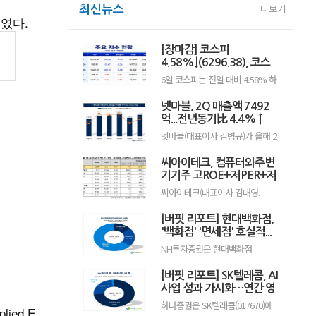
최신뉴스
더보기
보였다.
[장마감] 코스피
4.58%↓(6296.38), 코스
닥 0.26%↑(801.67)
6일 코스피는 전일 대비 4.58% 하
락한 6296.38포인트로 마감했다.
이날 개인은 4조1084억원을 순매
넷마블, 2Q 매출액 7492
수했고 외국인과 기관은 각각 4조
66억원, 2366억원을 순매도했다.
억...전년동기比 4.4% ↑
코스닥은 전일 대비 0.26% 오른
넷마블(대표이사 김병규)가 올해 2
801.67포인트로 거래를 마쳤다. 개
분기 실적으로 매출액 7492억원,
인과 기관은 각각 1279억원, 1652
영업이익 801억원을 기록했다고
억원을 순매수한 반면 외국인은
씨아이테크, 컴퓨터와주변
지난 5일 밝혔다(K-IFRS 연결). 전
2923억원을 순매도했다.임정은
년동기대비 매출액은 4.4% 증가
기기주 고ROE+저PER+저
KB증권 연구원은 KB리서치 장...
했고, 영업이익은 20.8% 감소했
PBR 1위
씨아이테크(대표이사 김대영.
다.직전 분기와 비교하면 매출액과
004920)가 8월 컴퓨터와주변기기
영업이익은 각각 15.0%, 50.8%
주 고ROE+저PER+저PBR 1위를
늘어났으며, 현금창출능력을 나타
[버핏 리포트] 현대백화점,
기록했다.버핏연구소 조사 결과 씨
내는 상각전영업이익(EBITDA)은
아이테크가 8월 컴퓨터와주변기기
'백화점' '면세점' 호실적...
1120억원으로 집계됐다....
주 고ROE+저PER+저PBR 1위를
지누스 실적 악화로 컨센 하
NH투자증권은 현대백화점
차지했으며, 아이디스홀딩스
회 - NH
(069960)에 대해 자회사 지누스 실
(054800), 오픈베이스(049480), 아
적 악화로 2분기 연결 실적은 시장
이디피(332370)가 뒤를 이었다.씨
[버핏 리포트] SK텔레콤, AI
기대치를 밑돌았지만, 본업인 백화
아이테크는 지난 1분기 매출액 66
점과 면세점은 기대 수준의 호실적
사업 성과 가시화…연간 영
억원, 영업손실 15억원으로 전년
을 이어갔다고 평가했다. 투자의견
동기대..
업이익 2조원 기대 - 하나
하나증권은 SK텔레콤(017670)에
‘매수’를 유지했으나 목표주가는
ied E
대해 인공지능(AI) 사업이 본격적