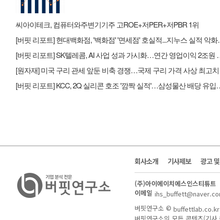
씨아이테크, 컴퓨터와주변기기주 고ROE+저PER+저PBR 1위
[버핏 리포트] 현대백화점, '백
[버핏 리포트] SK텔레콤, AI 사업 
[버핏 리포트] KCC, 2Q 실리콘 호조 '깜짝
회사소개
기사제보
광고 
(주)아이에이치에스인스티튜트
이메일
ihs_buffett@naver.c
버핏연구소 ©
buffettlab.co.kr
버핏연구소의 모든 콘텐츠(기사 등