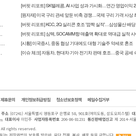
화점' '면세점' 호실적...지누스 실적 악화로 컨센 하회 - NH
성과 가시화…연간 영업이익 2조원 기대 - 하나
[시황] 미국증시, 중동 협상 기대에도 대형 기술주 약세로 혼조
[원자재] 미국 구리 관세 앞둔 비축 경쟁…국제 구리 가격 사상 최고치 경신
 실적'…삼성물산 배당 유입도 긍정적 - 삼성
및 제휴문의
개인정보취급방침
청소년보호정책
메일수집거부
주소
(07241) 서울특별시 영등포구 은행로 58, 901호(여의도동, 삼도오피스텔)
대
대표이사
이민주
사업자등록번호
206-86-81231
통신판매업신고
제 2014-서
om
All rights reserved.
)는 저작권법의 보호를 받은바, 무단 전재, 복사, 배포 등을 금합니다.