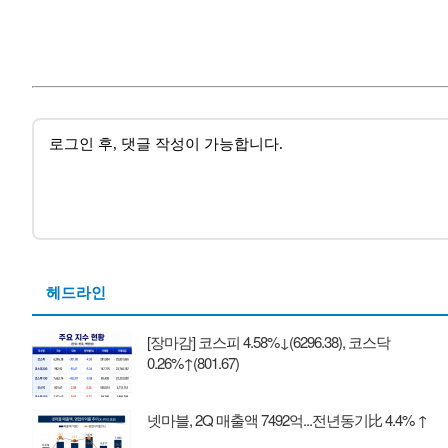
헤드라인
[장마감] 코스피 4.58%↓(6296.38), 코스닥
0.26%↑(801.67)
넷마블, 2Q 매출액 7492억...전년동기比 4.4% ↑