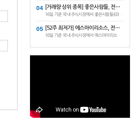
[거래량 상위 종목] 좋은사람들, 전일비 29.90% ↑... 현재가 530원
16일 기준 국내 주식시장에서 좋은사람들(033340)이 전일비 ▲122원(29.90%) 오른 530원에 거래 중이다.좋은사람들은 내의류와 언더웨어 등을 제조·판매하는 의류 전문기업이다. 소비 경기와 브랜드 판매 흐름, 수급 변화에 따라 주가 변동성이 나타날 수 있다.이어 씨피시스템(413630, 3360원, ▲370, 12.37%), 조아제약(034940, 625원, ▲53, 9.27%), 웰크..
[52주 최저가] 에스아이리소스, 전일비 29.78.% ↓... 현재가 125원
16일 기준 국내 주식시장에서 에스아이리소스(065420)가 전일비 ▼53원(-29.78%) 내린 125원에 거래 중이다.에스아이리소스는 자원개발 및 에너지 관련 사업을 영위하는 기업으로, 원자재 가격과 에너지 수급 흐름에 따라 주가 변동성이 나타날 수 있다. 최근 투자심리 위축과 수급 변화가 맞물리며 52주 최저가를 기록한 것으로 보인다.이어 레몬..