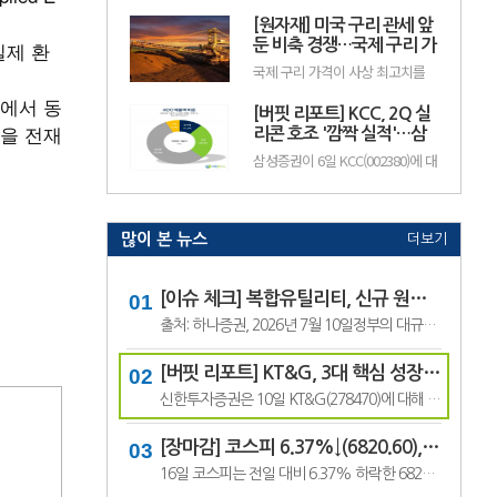
기존 24만원에서 18만원으로 하향
인 성장 국면에 진입하면서 실적과
했다. 현대백화점의 전일 종가는
[원자재] 미국 구리 관세 앞
배당 확대가 기대된다고 전망했다.
11만100원이다.주영훈 NH투자증
이에 투자의견 '매수(BUY)'와 목표
실제 환
둔 비축 경쟁…국제 구리 가
권 연.
주가 14만원을 유지했다. SK텔레
격 사상 최고치 경신
국제 구리 가격이 사상 최고치를
콤의 전일종가는 9만3000원이다.
경신하며 강세를 이어가고 있다.
김홍식 하나증권 연구원은 "SK텔
에서 동
미국의 추가 구리 관세 부과를 앞
레콤의 올해 2분기 연결 기준 영업
[버핏 리포트] KCC, 2Q 실
두고 기업들이 미리 물량 확보에
이익은 5660억원으로 시장 기대치
을 전재
나선 데다, 미국 외 지역에서는 공
리콘 호조 '깜짝 실적'…삼
를 웃돌.
급 부족과 생산 차질까지 겹치면서
성물산 배당 유입도 긍정적
삼성증권이 6일 KCC(002380)에 대
가격이 빠르게 상승한 것으로 풀이
- 삼성
해 "실리콘과 건자재 부문의 수익
된다.지난 8월 5일 뉴욕상업거래
성 회복으로 2분기 깜짝 실적을 달
소(COMEX)의 9월물 구리 가격은
성한 데 이어, 배당 유입을 바탕으
장중 톤당 1만4781달러(원화 약
로 한 주주환원 정책이 기대되지만
2040만원)까.
최근 주가 약세를 보이고 있다"며
많이 본 뉴스
더보기
투자의견 '매수'를 유지하고 목표
주가는 65만원으로 '하향'했다.
KCC의 전일종가는 43만2000원이
다.조현렬 삼성증권 애널리스트...
[이슈 체크] 복합유틸리티, 신규 원전 최대 4기 가능성…한국전력 장기 성장 기대
출처: 하나증권, 2026년 7월 10일정부의 대규모 산업 투자로 전력 수요가 늘어날 것으로 예상되면서 제12차 전력수급기본계획에 신규 원전과 액화천연가스(LNG) 발전 설비 확대가 포함될 가능성이 있다는 분석이 나왔다.올해 발표가 예상됐던 제12차 전력수급기본계획 최종안은 정부의 3대 메가프로젝트 관련 내용을 반영하면서 발표 시점이 늦.
[버핏 리포트] KT&G, 3대 핵심 성장 산업·신성장동력 통해 견조한 주가 기대 – 신한
신한투자증권은 10일 KT&G(278470)에 대해 3대 핵심 성장 산업(전자담배, 글로벌, 건기식)과 니코틴 파우치 등 신성장동력이 견조한 주가를 만들 것이라며, 투자의견 ‘매수’와 목표주가 22만원을 유지했다. KT&G의 전일 종가는 17만6400원이다.조상훈 신한투자증권 애널리스트는 “2분기 매출액 1조6630억원(+7.4%, 이하 전년동기대비), 영업...
[장마감] 코스피 6.37%↓(6820.60), 코스닥 4.53%↓(791.84)
16일 코스피는 전일 대비 6.37% 하락한 6820.60포인트로 마감했다. 이날 개인은 3조6606억원을 순매수했고 외국인과 기관은 각각 1조3920억원, 2조3682억원을 순매도했다.코스닥은 전일 대비 4.53% 내린 791.84포인트로 거래를 마쳤다. 개인은 4467억원을 순매수한 반면 외국인과 기관은 각각 3065억원, 1563억원을 순매도했다.임정은 KB증권 연구원은 KB리서...