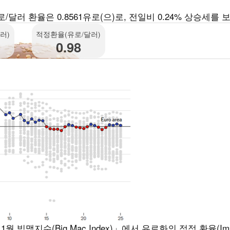
러 환율은 0.8561유로(으)로, 전일비 0.24% 상승세를 
러)
적정환율(유로/달러)
0.98
맥지수(Big Mac Index)」에서 유로화의 적정 환율(Impl