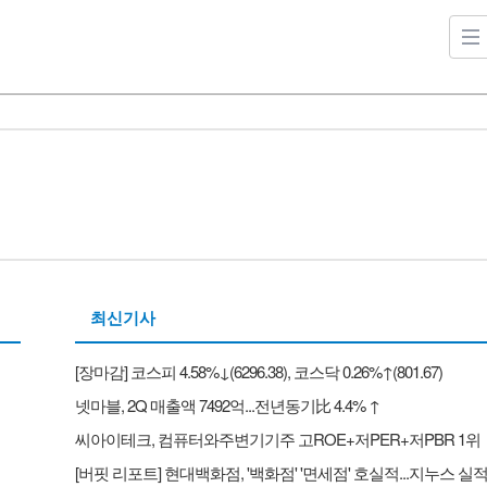
최신기사
[장마감] 코스피 4.58%↓(6296.38), 코스닥 0.26%↑(801.67)
넷마블, 2Q 매출액 7492억...전년동기比 4.4% ↑
씨아이테크, 컴퓨터와주변기기주 고ROE+저PER+저PBR 1위