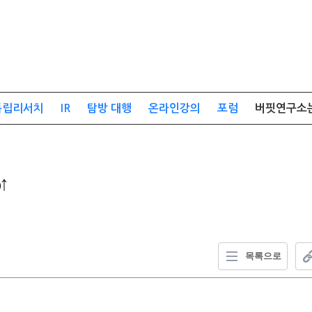
독립리서치
IR
탐방 대행
온라인강의
포럼
버핏연구소
↑
목록으로