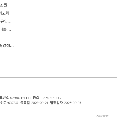
[버핏 리포트] SK텔레콤, AI 사업 성과 가시화…연간 영업이익 2조원 기대 - 하나
[원자재] 미국 구리 관세 앞둔 비축 경쟁…국제 구리 가격 사상 최고치 경신
[버핏 리포트] KCC, 2Q 실리콘 호조 '깜짝 실적'…삼성물산 배당 유입도 긍정적 - 삼성
[버핏 리포트] 심텍, SOCAMM향 매출액 확대로 역대급 실적 사이클 돌입 – 교보
[이슈 체크] 자동차, 현대차·기아 전기차 판매 호조…중국 공세 속 경쟁력 시험대
표번호
02-6071-1112
FAX
02-6071-1112
울성동-0373호
등록일
2023-08-21
발행일자
2026-08-07