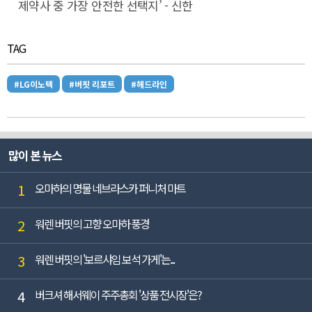
제약사 중 가장 안전한 선택지’ - 신한
TAG
#LG이노텍
#버핏 리포트
#헤드라인
많이 본 뉴스
1
오마하의 명물 네브라스카 퍼니처 마트
2
워렌 버핏의 고향 오마하 풍경
3
워렌 버핏의 '보르샤임 보석 가게'는...
4
버크셔 해서웨이 주주총회 '상품 전시장'은?