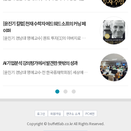
[윤진기 칼럼] 천재 수학자 에드워드 소프의 커닝 페
이퍼
[윤진기 경남대 명예교수] 퀀트 투자[1]의 아버지로 불리는 에드워드 소프(Edward O. Thorp)는 수학계에서 천재로 알려진 인물이다. 그는 수학자이지만, 투자 업계에도 여러 가지 흥미로운 일화를 남겼다.수학을 이용하여 카지노를 이길 수 있는지가 궁금했던 그는 동료 교수가 소개해 준 블랙잭(Blackjack) 전략의 핵심을 손바닥 크기의 종이에 요...
AI 기업분석 강의평가에서 발견한 뜻밖의 성과
[윤진기 경남대 명예교수∙전 한국중재학회장] 세상에는 우연처럼 보이지만 인류의 진보를 이끌어낸 사건들이 있다. 영국의 알렉산더 플레밍(Alexander Fleming)이 곰팡이 핀 페트리 접시(Petri dish)를 버리지 않고[1] 관찰해 페니실린을 발견한 것은 그 대표적 사례다. 무심히 지나쳤다면 결코 없었을 혁신이었다.지난 7월 5일, 필자가 개발한 기업...
로그인
회원가입
연구소 소개
PC버전
Copyright © buffettlab.co.kr All Rights Reserved.