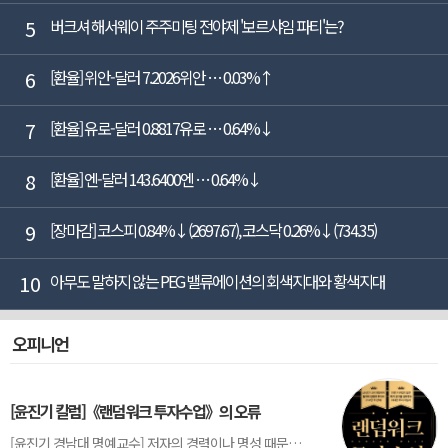
5
버크셔 해서웨이 주주미팅 전야제 '보르샤임 파티'는?
6
[환율] 위안-달러 7.2026위안 … 0.03%↑
7
[환율] 유로-달러 0.8817유로 … 0.64%↓
8
[환율] 엔-달러 143.6400엔 … 0.64%↓
9
[장마감] 코스피 0.84%↓(2697.67), 코스닥 0.26%↓(734.35)
10
아무도 말하지 않는 PEG 밸류에이션의 회색지대와 황색지대
오피니언
[윤진기 칼럼]《랜덤워크 투자수업》의 오류
[윤진기 경남대 명예교수] 저자의 경력이나 명성 때문인지 2020년에 번역 출판된 《랜덤워크 투자수업》(A Random Walk Down Wall Street) 12판은 표지부터가 거창하다. ‘45년간 12번 개정하며 철저히 검증한 투자서’, ‘전문가 부럽지 않은 투자 감각을 길러주는 위대한 투자지침서’ 라는 은빛 광고문구로 독자를 유혹한다.[1] 출판 50주...