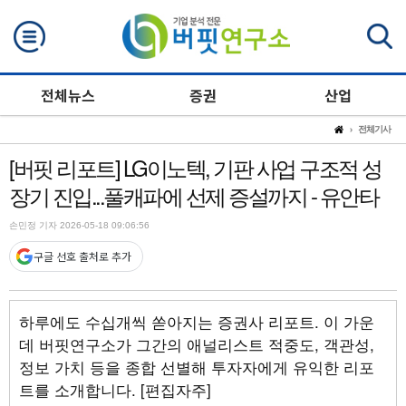
검색
전체뉴스
증권
산업
전체기사
[버핏 리포트] LG이노텍, 기판 사업 구조적 성
장기 진입...풀캐파에 선제 증설까지 - 유안타
손민정 기자 2026-05-18 09:06:56
구글 선호 출처로 추가
하루에도 수십개씩 쏟아지는 증권사 리포트. 이 가운
데 버핏연구소가 그간의 애널리스트 적중도, 객관성,
정보 가치 등을 종합 선별해 투자자에게 유익한 리포
트를 소개합니다. [편집자주]