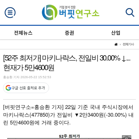
검색
전체뉴스
증권
산업
전체기사
[52주 최저가] 마키나락스, 전일비 30.00% ↓...
현재가 5만4600원
홍승환 기자 2026-05-22 15:52:53
구글 선호 출처로 추가
[버핏연구소=홍승환 기자]
22일 기준 국내 주식시장에서
마키나락스(477850)가 전일비 ▼2만3400원(-30.00%) 내
린 5만4600원에 거래 중이다.