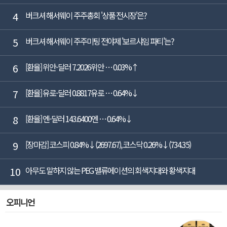
4
버크셔 해서웨이 주주총회 '상품 전시장'은?
5
버크셔 해서웨이 주주미팅 전야제 '보르샤임 파티'는?
6
[환율] 위안-달러 7.2026위안 … 0.03%↑
7
[환율] 유로-달러 0.8817유로 … 0.64%↓
8
[환율] 엔-달러 143.6400엔 … 0.64%↓
9
[장마감] 코스피 0.84%↓(2697.67), 코스닥 0.26%↓(734.35)
10
아무도 말하지 않는 PEG 밸류에이션의 회색지대와 황색지대
오피니언