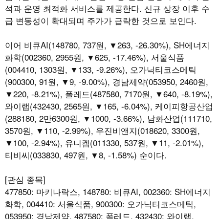
석과 운영 최적화 서비스를 제공한다. 신규 상장 이후 수
급 변동성이 확대되며 주가가 급락한 것으로 보인다.
이어 비큐AI(148780, 737원, ▼263, -26.30%), SH에너지
화학(002360, 2955원, ▼625, -17.46%), 서울식품
(004410, 1303원, ▼133, -9.26%), 오가닉티코스메틱
(900300, 91원, ▼9, -9.00%), 경남제약(053950, 2460원,
▼220, -8.21%), 폴레드(487580, 7170원, ▼640, -8.19%),
와이랩(432430, 2565원, ▼165, -6.04%), 케이피항공산업
(288180, 2만6300원, ▼1000, -3.66%), 남화산업(111710,
3570원, ▼110, -2.99%), 우진비앤지(018620, 3300원,
▼100, -2.94%), 유니켐(011330, 537원, ▼11, -2.01%),
티비씨(033830, 497원, ▼8, -1.58%) 순이다.
[관심 종목]
477850: 마키나락스, 148780: 비큐AI, 002360: SH에너지
화학, 004410: 서울식품, 900300: 오가닉티코스메틱,
053950: 경남제약, 487580: 폴레드, 432430: 와이랩,