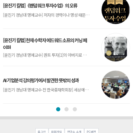
[윤진기 칼럼]《랜덤워크 투자수업》의 오류
[윤진기 경남대 명예교수] 저자의 경력이나 명성 때문인지 2020년에 번역 출판된 《랜덤워크 투자수업》(A Random Walk Down Wall Street) 12판은 표지부터가 거창하다. ‘45년간 12번 개정하며 철저히 검증한 투자서’, ‘전문가 부럽지 않은 투자 감각을 길러주는 위대한 투자지침서’ 라는 은빛 광고문구로 독자를 유혹한다.[1] 출판 50주...
[윤진기 칼럼] 천재 수학자 에드워드 소프의 커닝 페
이퍼
[윤진기 경남대 명예교수] 퀀트 투자[1]의 아버지로 불리는 에드워드 소프(Edward O. Thorp)는 수학계에서 천재로 알려진 인물이다. 그는 수학자이지만, 투자 업계에도 여러 가지 흥미로운 일화를 남겼다.수학을 이용하여 카지노를 이길 수 있는지가 궁금했던 그는 동료 교수가 소개해 준 블랙잭(Blackjack) 전략의 핵심을 손바닥 크기의 종이에 요...
AI 기업분석 강의평가에서 발견한 뜻밖의 성과
[윤진기 경남대 명예교수∙전 한국중재학회장] 세상에는 우연처럼 보이지만 인류의 진보를 이끌어낸 사건들이 있다. 영국의 알렉산더 플레밍(Alexander Fleming)이 곰팡이 핀 페트리 접시(Petri dish)를 버리지 않고[1] 관찰해 페니실린을 발견한 것은 그 대표적 사례다. 무심히 지나쳤다면 결코 없었을 혁신이었다.지난 7월 5일, 필자가 개발한 기업...
로그인
회원가입
연구소 소개
PC버전