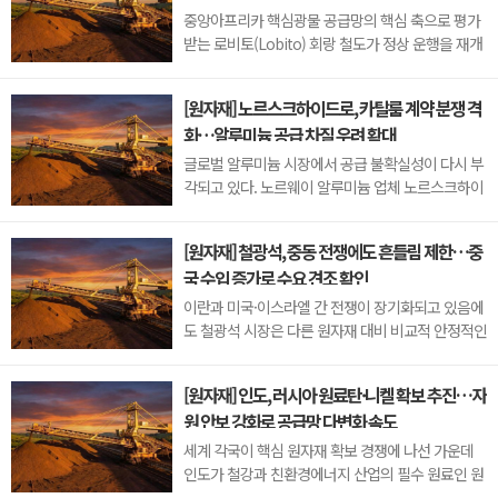
등 전략 광물의 생산 확대를 ...
중앙아프리카 핵심광물 공급망의 핵심 축으로 평가
받는 로비토(Lobito) 회랑 철도가 정상 운행을 재개
했다. 홍수 피해로 약 2개월간 중단됐던 물류망이 복
구되면서 콩고민주공화국산 구리와 코발트 수출 정
[원자재] 노르스크하이드로, 카탈룸 계약 분쟁 격
상화 기대감이 커지고 있다.앙골라 철도 운영업체 엘
화…알루미늄 공급 차질 우려 확대
에이알(LAR·Lobito Atlantic Railway)은 홍수 피해
를 입었던 로비토항과 우암부(Huambo) ...
글로벌 알루미늄 시장에서 공급 불확실성이 다시 부
각되고 있다. 노르웨이 알루미늄 업체 노르스크하이
드로가 카타르의 대형 알루미늄 제련소 카탈룸과의
계약 분쟁을 이유로 두 번째 불가항력 선언에 나서면
[원자재] 철광석, 중동 전쟁에도 흔들림 제한…중
서 시장의 관심이 집중되고 있다.이번 조치는 생산
국 수입 증가로 수요 견조 확인
차질이 아닌 판매 계약 분쟁에서 비롯됐다는 점에서
더욱 주목된다. 카탈룸은 ...
이란과 미국·이스라엘 간 전쟁이 장기화되고 있음에
도 철광석 시장은 다른 원자재 대비 비교적 안정적인
흐름을 이어가고 있다. 시장에서는 지정학적 리스크
보다 중국의 견조한 철광석 수요에 더욱 주목하는 모
[원자재] 인도, 러시아 원료탄·니켈 확보 추진…자
습이다.철광석이 상대적으로 안정적인 이유는 주요
원 안보 강화로 공급망 다변화 속도
공급망 구조에 있다. 중국이 수입하는 철광석 대부분
은 호주와 브라질...
세계 각국이 핵심 원자재 확보 경쟁에 나선 가운데
인도가 철강과 친환경에너지 산업의 필수 원료인 원
료탄과 니켈 확보에 속도를 내고 있다. 특히 러시아