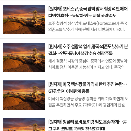
Norte) 확장 프로젝트를 중단했다. 세계 최대 규모
[원자재] 포테스큐, 중국 압박 맞서 철광석 판매처
의 구리 갱내광산(땅속 터널을 통해 광물을 채굴하
다변화 추진…동남아·인도 시장 공략 속도
는 광산)에서 생산 확대 계획에 제동이 걸리면서 글
로벌 구리 공급에 대한 우려가 다시 커지고 있다.코...
호주 철광석 생산업체 포테스큐(Fortescue)가 중국
의존도를 낮추기 위해 판매 시장 다변화에 나섰다.
중국 국영 철광석 구매기관인 중국광물자원그룹
(China Mineral Resources Group·CMRG)과의 구
[원자재] 호주 철광석 업계, 중국 의존도 낮추기 본
매 협상이 난항을 겪으면서 동남아시아와 인도 등 중
격화…인도·동남아 철강 수요 성장 주목
국 외 지역으로 판매를 확대하겠다는 전략이다.이번
갈등의 핵심은 구매 협상 과정이다. 중국광물...
세계 철광석 시장의 중심이 중국에서 인도와 동남아
시아로 점차 이동할 가능성이 커지고 있다. 중국의
철강 수요 둔화가 장기화되는 가운데 호주 주요 철광
석 생산업체들이 새로운 성장 시장으로 인도와 동남
[원자재] 미국 핵심광물 가격 하한제 추진 논란…
아시아에 주목하고 있기 때문이다.중국은 세계 최대
G7·광업계 이해관계 충돌
철강 생산국이지만 부동산 경기 침체가 장기화되면
서 철강 소비가 감소하고 ...
미국이 핵심광물 공급망 강화를 위해 가격 하한제 도
입을 추진하면서 주요 7개국(G7)과 광업계의 반발
이 커지고 있다. 중국의 저가 공급 공세에 대응하기
위한 조치이지만, 가격 결정 권한과 시장 개입 범위
[원자재] 앙골라 로비토 회랑 철도 운송 재개…콩
를 둘러싼 논란이 확대되는 모습이다.현재 미국은 코
고 구리·코발트 공급망 정상화 기대
발트, 리튬, 니켈, 중희토류, 안티모니, 흑연, 텅스텐