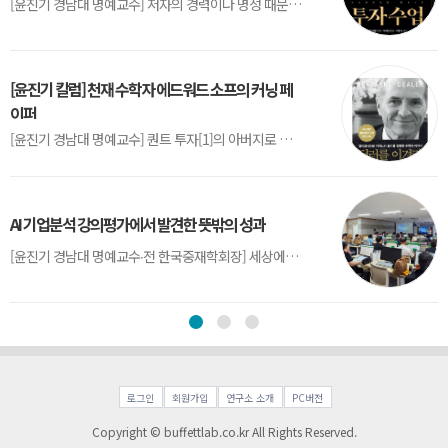
[윤진기 경남대 명예교수] 저자의 경력이나 명성 때문인지 2020년에 번역 출판된 《랜덤워크 투자수업》(A Random Walk Down Wall Street) 12판은 표지부터가 거창하다. ‘45년간 12번 개정하며 철저히 검증한 투자서’, ‘전문가 부럽지 않은 투자 감각을 길러주는 위대한 투자지침서’ 라는 은빛 광고문구로 독자를 유혹한다.[1] 출판 50주...
[윤진기 칼럼] 천재 수학자 에드워드 소프의 커닝 페
이퍼
[윤진기 경남대 명예교수] 퀀트 투자[1]의 아버지로 불리는 에드워드 소프(Edward O. Thorp)는 수학계에서 천재로 알려진 인물이다. 그는 수학자이지만, 투자 업계에도 여러 가지 흥미로운 일화를 남겼다.수학을 이용하여 카지노를 이길 수 있는지가 궁금했던 그는 동료 교수가 소개해 준 블랙잭(Blackjack) 전략의 핵심을 손바닥 크기의 종이에 요...
AI 기업분석 강의평가에서 발견한 뜻밖의 성과
[윤진기 경남대 명예교수∙전 한국중재학회장] 세상에는 우연처럼 보이지만 인류의 진보를 이끌어낸 사건들이 있다. 영국의 알렉산더 플레밍(Alexander Fleming)이 곰팡이 핀 페트리 접시(Petri dish)를 버리지 않고[1] 관찰해 페니실린을 발견한 것은 그 대표적 사례다. 무심히 지나쳤다면 결코 없었을 혁신이었다.지난 7월 5일, 필자가 개발한 기업...
로그인
회원가입
연구소 소개
PC버전
Copyright © buffettlab.co.kr All Rights Reserved.