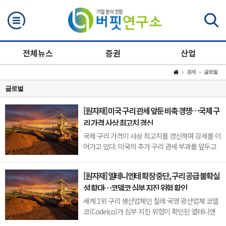
검색
전체뉴스
증권
산업
경제
글로벌
글로벌
[원자재] 미국 구리 관세 앞둔 비축 경쟁…국제 구
리 가격 사상 최고치 경신
국제 구리 가격이 사상 최고치를 경신하며 강세를 이
어가고 있다. 미국의 추가 구리 관세 부과를 앞두고
기업들이 미리 물량 확보에 나선 데다, 미국 외 지역
에서는 공급 부족과 생산 차질까지 겹치면서 가격이
[원자재] 엘테니엔테 확장 중단, 구리 공급 불확실
빠르게 상승한 것으로 풀이된다.지난 8월 5일 뉴욕
성 확대…코델코 심부 지진 위험 확인
상업거래소(COMEX)의 9월물 구리 가격은 장중 톤
당 1만4781달러(원화 약 2040만원)까...
세계 1위 구리 생산업체인 칠레 국영 광산업체 코델
코(Codelco)가 심부 지진 위험이 확인된 엘테니엔
테(El Teniente) 광산의 안데스 노르테(Andes