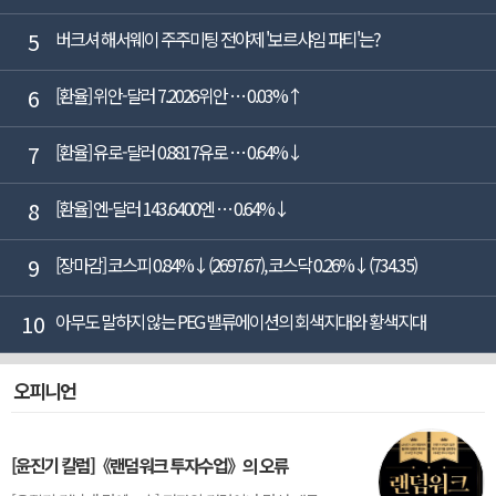
5
버크셔 해서웨이 주주미팅 전야제 '보르샤임 파티'는?
6
[환율] 위안-달러 7.2026위안 … 0.03%↑
7
[환율] 유로-달러 0.8817유로 … 0.64%↓
8
[환율] 엔-달러 143.6400엔 … 0.64%↓
9
[장마감] 코스피 0.84%↓(2697.67), 코스닥 0.26%↓(734.35)
10
아무도 말하지 않는 PEG 밸류에이션의 회색지대와 황색지대
오피니언
[윤진기 칼럼]《랜덤워크 투자수업》의 오류