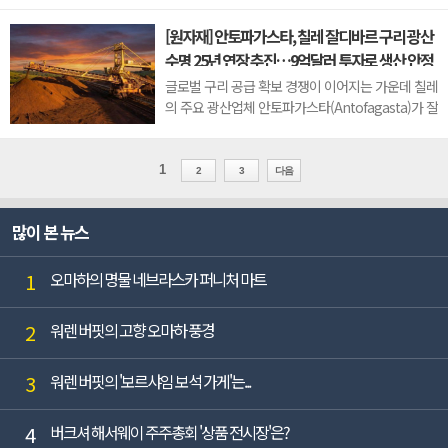
자산 인수와 수입 확대를 동시에 추진하며 자원 안보
[원자재] 안토파가스타, 칠레 잘디바르 구리 광산
강화에 나서는 모습이다.인도 국영 철강업체 세일
수명 25년 연장 추진…9억달러 투자로 생산 안정
(SAIL)과 국영 광업업체 엔엠디씨(NMDC)는 러시아
성 강화
내 원료탄 자산 인수를 검토하고 ...
글로벌 구리 공급 확보 경쟁이 이어지는 가운데 칠레
의 주요 광산업체 안토파가스타(Antofagasta)가 잘
디바르(Zaldívar) 구리 광산의 운영 기간을 25년 연
장하기 위한 대규모 투자에 나섰다. 최근 구리 가격
이 높은 수준을 유지하는 상황에서 장기 생산 기반
1
2
3
다음
확보 움직임이 본격화되는 모습이다.안토파가스타
는 칠레 북부 잘디바르 광산에 총 ...
많이 본 뉴스
1
오마하의 명물 네브라스카 퍼니처 마트
2
워렌 버핏의 고향 오마하 풍경
3
워렌 버핏의 '보르샤임 보석 가게'는...
4
버크셔 해서웨이 주주총회 '상품 전시장'은?