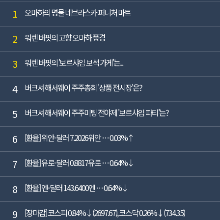
1
오마하의 명물 네브라스카 퍼니처 마트
2
워렌 버핏의 고향 오마하 풍경
3
워렌 버핏의 '보르샤임 보석 가게'는...
4
버크셔 해서웨이 주주총회 '상품 전시장'은?
5
버크셔 해서웨이 주주미팅 전야제 '보르샤임 파티'는?
6
[환율] 위안-달러 7.2026위안 … 0.03%↑
7
[환율] 유로-달러 0.8817유로 … 0.64%↓
8
[환율] 엔-달러 143.6400엔 … 0.64%↓
9
[장마감] 코스피 0.84%↓(2697.67), 코스닥 0.26%↓(734.35)