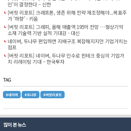
인’이 결정한다 – 신한
[버핏 리포트] 크래프톤, 생존 위해 전략 재조정해야...목표주
가 '하향' - 키움
[버핏 리포트] 그래피, 올해 매출액 195억 전망 …형상기억
소재 기술력 기반 실적 기대감 - 대신
네이버, 두나무 편입하면 지배구조 복잡해지지만 기업가치는
점프
[버핏 리포트] 네이버, 두나무 인수로 핀테크 중심의 기업가
치 리레이팅 기대 – 한국투자
TAG
#네이버
#두나무
#버핏리포트
많이 본 뉴스