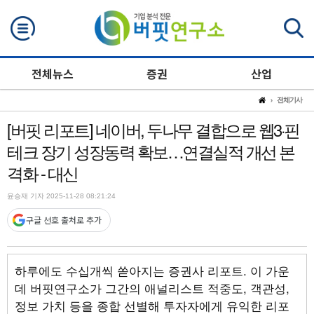
검색
전체뉴스
증권
산업
전체기사
[버핏 리포트] 네이버, 두나무 결합으로 웹3·핀
테크 장기 성장동력 확보…연결실적 개선 본
격화 - 대신
윤승재 기자 2025-11-28 08:21:24
구글 선호 출처로 추가
하루에도 수십개씩 쏟아지는 증권사 리포트. 이 가운
데 버핏연구소가 그간의 애널리스트 적중도, 객관성,
정보 가치 등을 종합 선별해 투자자에게 유익한 리포