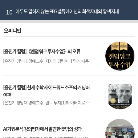
10
아무도 말하지 않는 PEG 밸류에이션의 회색지대와 황색지대
오피니언
[윤진기 칼럼]《랜덤워크 투자수업》의 오류
[윤진기 경남대 명예교수] 저자의 경력이나 명성 때문인지 2020년에 번역 출판된 《랜덤워크 투자수업》(A Random Walk Down Wall Street) 12판은 표지부터가 거창하다. ‘45년간 12번 개정하며 철저히 검증한 투자서’, ‘전문가 부럽지 않은 투자 감각을 길러주는 위대한 투자지침서’ 라는 은빛 광고문구로 독자를 유혹한다.[1] 출판 50주...
[윤진기 칼럼] 천재 수학자 에드워드 소프의 커닝 페
이퍼
[윤진기 경남대 명예교수] 퀀트 투자[1]의 아버지로 불리는 에드워드 소프(Edward O. Thorp)는 수학계에서 천재로 알려진 인물이다. 그는 수학자이지만, 투자 업계에도 여러 가지 흥미로운 일화를 남겼다.수학을 이용하여 카지노를 이길 수 있는지가 궁금했던 그는 동료 교수가 소개해 준 블랙잭(Blackjack) 전략의 핵심을 손바닥 크기의 종이에 요...
AI 기업분석 강의평가에서 발견한 뜻밖의 성과