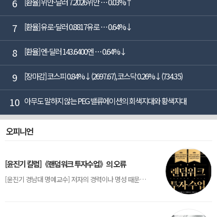
6
[환율] 위안-달러 7.2026위안 … 0.03%↑
7
[환율] 유로-달러 0.8817유로 … 0.64%↓
8
[환율] 엔-달러 143.6400엔 … 0.64%↓
9
[장마감] 코스피 0.84%↓(2697.67), 코스닥 0.26%↓(734.35)
10
아무도 말하지 않는 PEG 밸류에이션의 회색지대와 황색지대
오피니언
[윤진기 칼럼]《랜덤워크 투자수업》의 오류
[윤진기 경남대 명예교수] 저자의 경력이나 명성 때문인지 2020년에 번역 출판된 《랜덤워크 투자수업》(A Random Walk Down Wall Street) 12판은 표지부터가 거창하다. ‘45년간 12번 개정하며 철저히 검증한 투자서’, ‘전문가 부럽지 않은 투자 감각을 길러주는 위대한 투자지침서’ 라는 은빛 광고문구로 독자를 유혹한다.[1] 출판 50주...