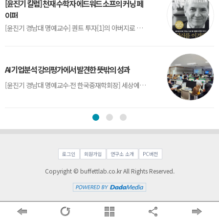
[윤진기 칼럼] 천재 수학자 에드워드 소프의 커닝 페
이퍼
[윤진기 경남대 명예교수] 퀀트 투자[1]의 아버지로 불리는 에드워드 소프(Edward O. Thorp)는 수학계에서 천재로 알려진 인물이다. 그는 수학자이지만, 투자 업계에도 여러 가지 흥미로운 일화를 남겼다.수학을 이용하여 카지노를 이길 수 있는지가 궁금했던 그는 동료 교수가 소개해 준 블랙잭(Blackjack) 전략의 핵심을 손바닥 크기의 종이에 요...
AI 기업분석 강의평가에서 발견한 뜻밖의 성과
[윤진기 경남대 명예교수∙전 한국중재학회장] 세상에는 우연처럼 보이지만 인류의 진보를 이끌어낸 사건들이 있다. 영국의 알렉산더 플레밍(Alexander Fleming)이 곰팡이 핀 페트리 접시(Petri dish)를 버리지 않고[1] 관찰해 페니실린을 발견한 것은 그 대표적 사례다. 무심히 지나쳤다면 결코 없었을 혁신이었다.지난 7월 5일, 필자가 개발한 기업...
로그인
회원가입
연구소 소개
PC버전
Copyright © buffettlab.co.kr All Rights Reserved.