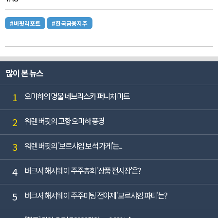
#버핏리포트
#한국금융지주
많이 본 뉴스
1
오마하의 명물 네브라스카 퍼니처 마트
2
워렌 버핏의 고향 오마하 풍경
3
워렌 버핏의 '보르샤임 보석 가게'는...
4
버크셔 해서웨이 주주총회 '상품 전시장'은?
5
버크셔 해서웨이 주주미팅 전야제 '보르샤임 파티'는?