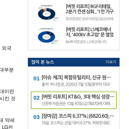
수출 확대와 실적 성장 기대감에
(12.50%) 오른 882원에 거래 중이
따라 주가 변동성이 나타날 수 있
[버핏 리포트] BGF리테일,
다.랩지노믹스는 분자진단 및 유전
다.이어 BGF리테일(282330, 15만
체 분석 서비스를 제공하는 기업으
2분기 컨센 상회...'1인 가구
3100원, ▲1만9600, 1...
로, 진단키트와 임상 유전체 검사
증가' '방한 외국인 소비 확
흥국증권은 BGF리테일(282330)에
등을 주요 사업으로 영위하고 있
대' 구조적 수혜 전망 - 흥국
대해 1~2인 가구 증가와 방한 외국
다. 바이오·진단 업종 투자심리와
인 소비 확대에 따른 구조적 수혜
수급 변화에 따라 주가 변동성이
[버핏 리포트] LS에코에너
가 이어질 것으로 전망하며 투자의
나타날 수 있다.이어 폴라리스
견 ‘매수’를 유지했다. 목표주가는
지, '400kV 초고압' 문 열었
AI(039980, 6...
기존 18만원에서 19만원으로 상향
다...2027년 본격 수혜 기대
IBK투자증권은 LS에코에너지
했다. BGF리테일의 전일 종가는
- IBK
(229640)에 대해 소재 사업과 버스
 외국
13만3500원이다.박종렬 흥국증권
덕트를 중심으로 안정적인 실적 성
연구원은 “1~2인 가구 증가에 따
장세가 이어지고 오는 2027년부터
른 구조적인 소비 환경 변화의 수.
초고압 케이블이 새로운 성장동력
으로 자리 잡을 전망이라며 투자의
많이 본 뉴스
더보기
견 '매수'를 유지하고 목표주가 7
 대부분
만6000원을 유지했다. LS에코에
너지의 전일 종가는 4만5550원이
다.김태현 IBK투자증권 연구원은
[이슈 체크] 복합유틸리티, 신규 원전 최대 4기 가능성…한국전력 장기 성장 기대
"올해 2분기 .
출처: 하나증권, 2026년 7월 10일정부의 대규모 산업 투자로 전력 수요가 늘어날 것으로 예상되면서 제12차 전력수급기본계획에 신규 원전과 액화천연가스(LNG) 발전 설비 확대가 포함될 가능성이 있다는 분석이 나왔다.올해 발표가 예상됐던 제12차 전력수급기본계획 최종안은 정부의 3대 메가프로젝트 관련 내용을 반영하면서 발표 시점이 늦.
 대이란
축시킨 것
[버핏 리포트] KT&G, 3대 핵심 성장 산업·신성장동력 통해 견조한 주가 기대 – 신한
신한투자증권은 10일 KT&G(278470)에 대해 3대 핵심 성장 산업(전자담배, 글로벌, 건기식)과 니코틴 파우치 등 신성장동력이 견조한 주가를 만들 것이라며, 투자의견 ‘매수’와 목표주가 22만원을 유지했다. KT&G의 전일 종가는 17만6400원이다.조상훈 신한투자증권 애널리스트는 “2분기 매출액 1조6630억원(+7.4%, 이하 전년동기대비), 영업...
[장마감] 코스피 6.37%↓(6820.60), 코스닥 4.53%↓(791.84)
대 약세
16일 코스피는 전일 대비 6.37% 하락한 6820.60포인트로 마감했다. 이날 개인은 3조6606억원을 순매수했고 외국인과 기관은 각각 1조3920억원, 2조3682억원을 순매도했다.코스닥은 전일 대비 4.53% 내린 791.84포인트로 거래를 마쳤다. 개인은 4467억원을 순매수한 반면 외국인과 기관은 각각 3065억원, 1563억원을 순매도했다.임정은 KB증권 연구원은 KB리서...
 LG전