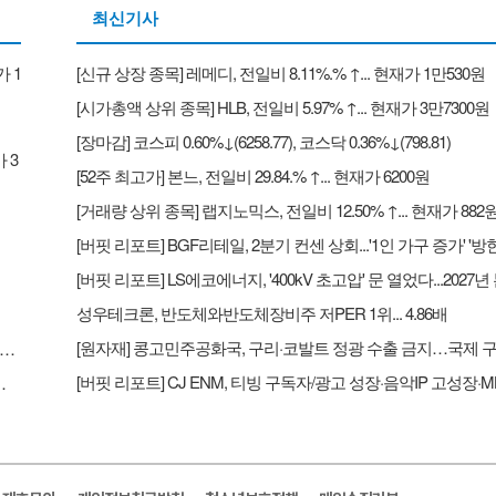
최신기사
가 1
[신규 상장 종목] 레메디, 전일비 8.11%.% ↑... 현재가 1만530원
[시가총액 상위 종목] HLB, 전일비 5.97% ↑... 현재가 3만7300원
[장마감] 코스피 0.60%↓(6258.77), 코스닥 0.36%↓(798.81)
 3
[52주 최고가] 본느, 전일비 29.84.% ↑... 현재가 6200원
[거래량 상위 종목] 랩지노믹스, 전일비 12.50% ↑... 현재가 882
성우테크론, 반도체와반도체장비주 저PER 1위... 4.86배
리포트] BGF리테일, 2분기 컨센 상회...'1인 가구 증가' '방한 외국인 소비 확대' 구조적 수혜 전망 - 흥국
다...2027년 본격 수혜 기대 - IBK