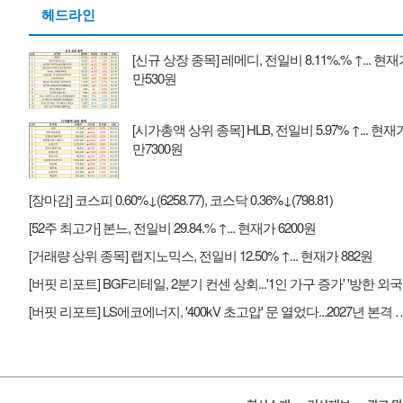
헤드라인
[신규 상장 종목] 레메디, 전일비 8.11%.% ↑... 현재
만530원
[시가총액 상위 종목] HLB, 전일비 5.97% ↑... 현재가
만7300원
[장마감] 코스피 0.60%↓(6258.77), 코스닥 0.36%↓(798.81)
[52주 최고가] 본느, 전일비 29.84.% ↑... 현재가 6200원
[거래량 상위 종목] 랩지노믹스, 전일비 12.50% ↑... 현재가 882원
[버핏 
[버핏 리포트] LS에코에너지, '400kV 초고압' 문 열었