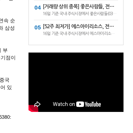
[거래량 상위 종목] 좋은사람들, 전일비 29.90% ↑... 현재가 530원
16일 기준 국내 주식시장에서 좋은사람들(033340)이 전일비 ▲122원(29.90%) 오른 530원에 거래 중이다.좋은사람들은 내의류와 언더웨어 등을 제조·판매하는 의류 전문기업이다. 소비 경기와 브랜드 판매 흐름, 수급 변화에 따라 주가 변동성이 나타날 수 있다.이어 씨피시스템(413630, 3360원, ▲370, 12.37%), 조아제약(034940, 625원, ▲53, 9.27%), 웰크..
연속 순
와 삼성
[52주 최저가] 에스아이리소스, 전일비 29.78.% ↓... 현재가 125원
16일 기준 국내 주식시장에서 에스아이리소스(065420)가 전일비 ▼53원(-29.78%) 내린 125원에 거래 중이다.에스아이리소스는 자원개발 및 에너지 관련 사업을 영위하는 기업으로, 원자재 가격과 에너지 수급 흐름에 따라 주가 변동성이 나타날 수 있다. 최근 투자심리 위축과 수급 변화가 맞물리며 52주 최저가를 기록한 것으로 보인다.이어 레몬..
 부
분기점이
 중국
되어 있
380: