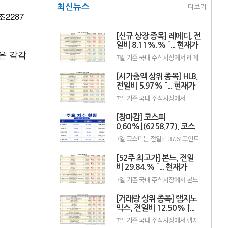
최신뉴스
더보기
조2287
[신규 상장 종목] 레메디, 전
일비 8.11%.% ↑... 현재가
관은 각각
1만530원
7일 기준 국내 주식시장에서 레메
디(387690)가 전일비 ▲790원
(8.11%) 오른 1만530원에 거래 중
[시가총액 상위 종목] HLB,
이다.레메디는 의료기기 관련 사업
을 영위하는 기업으로, 신규 상장
전일비 5.97% ↑... 현재가
이후 투자자 수급과 성장 기대감에
3만7300원
7일 기준 국내 주식시장에서
따라 주가 변동성이 나타날 수 있
HLB(028300)가 전일비 ▲2100원
다.이어 에이치엘지노믹스
(5.97%) 오른 3만7300원에 거래
(0156T0, 1만870원, ▲370,
[장마감] 코스피
중이다.HLB는 항암제 개발을 중심
3.52%), 스트라드비젼(475040,
으로 바이오 사업을 영위하는 기업
0.60%↓(6258.77), 코스
3070원, ▲30, 0.99%), 세미티에
으로, 신약 허가와 임상 결과, 글로
스(0017J0, 3110...
닥 0.36%↓(798.81)
7일 코스피는 전일비 37.61포인트
벌 판매 기대감 등에 따라 주가 변
(0.60%) 하락한 6258.77pt로 마감
동성이 나타날 수 있다.이어 에코
했다. 이날 개인과 기관은 각각
프로비엠(247540, 10만7000원,
[52주 최고가] 본느, 전일
3451억원, 8880억원 순매수했고,
▲4500, 4.39%), LG에너지솔루션
외국인은 1조2550억원 순매도했
비 29.84.% ↑... 현재가
(373220, 36만원, ▲1만5000,
다.코스닥은 전일비 2.86포인트
4.35%), 한.
6200원
7일 기준 국내 주식시장에서 본느
(0.36%) 하락한 798.81pt로 마쳤
(226340)가 전일비 ▲1425원
다. 이날 개인은 3798억원 순매수
(29.84%) 오른 6200원에 거래 중
했고, 외국인과 기관은 각각 2943
[거래량 상위 종목] 랩지노
이다.본느는 화장품 ODM·브랜드
억원, 1049억원 순매도했다.임정
사업을 영위하는 기업으로, 색조·
믹스, 전일비 12.50% ↑...
은 KB증권 연구원은 KB리서치 장
기초 화장품 등 뷰티 제품을 중심
마감.
현재가 882원
7일 기준 국내 주식시장에서 랩지
으로 사업을 전개하고 있다. K뷰티
노믹스(084650)가 전일비 ▲98원