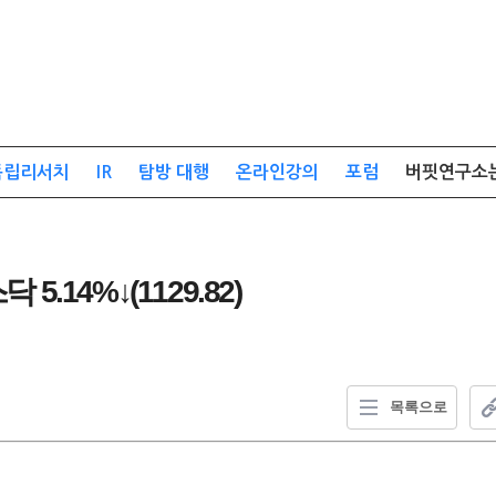
독립리서치
IR
탐방 대행
온라인강의
포럼
버핏연구소
 5.14%↓(1129.82)
목록으로