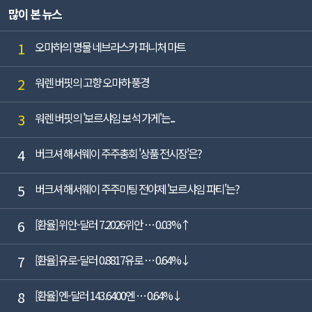
많이 본 뉴스
1
오마하의 명물 네브라스카 퍼니처 마트
2
워렌 버핏의 고향 오마하 풍경
3
워렌 버핏의 '보르샤임 보석 가게'는...
4
버크셔 해서웨이 주주총회 '상품 전시장'은?
5
버크셔 해서웨이 주주미팅 전야제 '보르샤임 파티'는?
6
[환율] 위안-달러 7.2026위안 … 0.03%↑
7
[환율] 유로-달러 0.8817유로 … 0.64%↓
8
[환율] 엔-달러 143.6400엔 … 0.64%↓