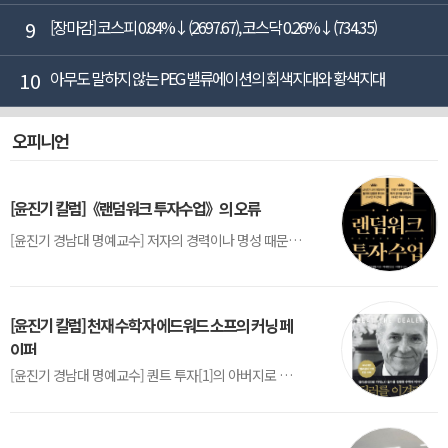
9
[장마감] 코스피 0.84%↓(2697.67), 코스닥 0.26%↓(734.35)
10
아무도 말하지 않는 PEG 밸류에이션의 회색지대와 황색지대
오피니언
[윤진기 칼럼]《랜덤워크 투자수업》의 오류
[윤진기 경남대 명예교수] 저자의 경력이나 명성 때문인지 2020년에 번역 출판된 《랜덤워크 투자수업》(A Random Walk Down Wall Street) 12판은 표지부터가 거창하다. ‘45년간 12번 개정하며 철저히 검증한 투자서’, ‘전문가 부럽지 않은 투자 감각을 길러주는 위대한 투자지침서’ 라는 은빛 광고문구로 독자를 유혹한다.[1] 출판 50주...
[윤진기 칼럼] 천재 수학자 에드워드 소프의 커닝 페
이퍼
[윤진기 경남대 명예교수] 퀀트 투자[1]의 아버지로 불리는 에드워드 소프(Edward O. Thorp)는 수학계에서 천재로 알려진 인물이다. 그는 수학자이지만, 투자 업계에도 여러 가지 흥미로운 일화를 남겼다.수학을 이용하여 카지노를 이길 수 있는지가 궁금했던 그는 동료 교수가 소개해 준 블랙잭(Blackjack) 전략의 핵심을 손바닥 크기의 종이에 요...