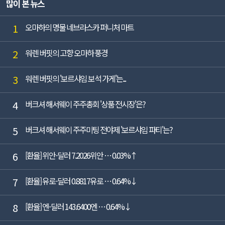
많이 본 뉴스
1
오마하의 명물 네브라스카 퍼니처 마트
2
워렌 버핏의 고향 오마하 풍경
3
워렌 버핏의 '보르샤임 보석 가게'는...
4
버크셔 해서웨이 주주총회 '상품 전시장'은?
5
버크셔 해서웨이 주주미팅 전야제 '보르샤임 파티'는?
6
[환율] 위안-달러 7.2026위안 … 0.03%↑
7
[환율] 유로-달러 0.8817유로 … 0.64%↓
8
[환율] 엔-달러 143.6400엔 … 0.64%↓