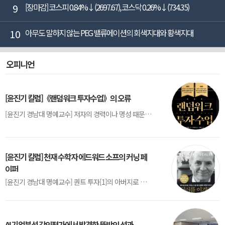
9
[장마감] 코스피 0.84%↓(2697.67), 코스닥 0.26%↓(734.35)
10
아무도 말하지 않는 PEG 밸류에이션의 회색지대와 황색지대
오피니언
[윤진기 칼럼]《랜덤워크 투자수업》의 오류
[윤진기 경남대 명예교수] 저자의 경력이나 명성 때문인지 2020년에 번역 출판된 《랜덤워크 투자수업》(A Random Walk Down Wall Street) 12판은 표지부터가 거창하다. ‘45년간 12번 개정하며 철저히 검증한 투자서’, ‘전문가 부럽지 않은 투자 감각을 길러주는 위대한 투자지침서’ 라는 은빛 광고문구로 독자를 유혹한다.[1] 출판 50주...
[윤진기 칼럼] 천재 수학자 에드워드 소프의 커닝 페
이퍼
[윤진기 경남대 명예교수] 퀀트 투자[1]의 아버지로 불리는 에드워드 소프(Edward O. Thorp)는 수학계에서 천재로 알려진 인물이다. 그는 수학자이지만, 투자 업계에도 여러 가지 흥미로운 일화를 남겼다.수학을 이용하여 카지노를 이길 수 있는지가 궁금했던 그는 동료 교수가 소개해 준 블랙잭(Blackjack) 전략의 핵심을 손바닥 크기의 종이에 요...
AI 기업분석 강의평가에서 발견한 뜻밖의 성과