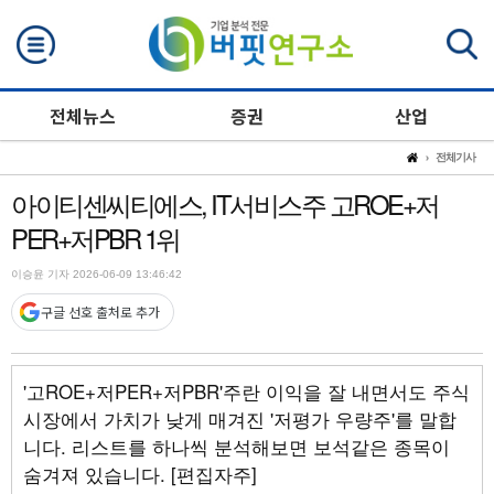
검색
전체뉴스
증권
산업
전체기사
아이티센씨티에스, IT서비스주 고ROE+저
PER+저PBR 1위
이승윤 기자 2026-06-09 13:46:42
구글 선호 출처로 추가
'고ROE+저PER+저PBR'주란 이익을 잘 내면서도 주식
시장에서 가치가 낮게 매겨진 '저평가 우량주'를 말합
니다. 리스트를 하나씩 분석해보면 보석같은 종목이
숨겨져 있습니다. [편집자주]