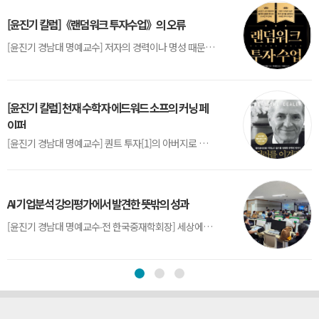
[윤진기 칼럼]《랜덤워크 투자수업》의 오류
[윤진기 경남대 명예교수] 저자의 경력이나 명성 때문인지 2020년에 번역 출판된 《랜덤워크 투자수업》(A Random Walk Down Wall Street) 12판은 표지부터가 거창하다. ‘45년간 12번 개정하며 철저히 검증한 투자서’, ‘전문가 부럽지 않은 투자 감각을 길러주는 위대한 투자지침서’ 라는 은빛 광고문구로 독자를 유혹한다.[1] 출판 50주...
[윤진기 칼럼] 천재 수학자 에드워드 소프의 커닝 페
이퍼
[윤진기 경남대 명예교수] 퀀트 투자[1]의 아버지로 불리는 에드워드 소프(Edward O. Thorp)는 수학계에서 천재로 알려진 인물이다. 그는 수학자이지만, 투자 업계에도 여러 가지 흥미로운 일화를 남겼다.수학을 이용하여 카지노를 이길 수 있는지가 궁금했던 그는 동료 교수가 소개해 준 블랙잭(Blackjack) 전략의 핵심을 손바닥 크기의 종이에 요...
AI 기업분석 강의평가에서 발견한 뜻밖의 성과
[윤진기 경남대 명예교수∙전 한국중재학회장] 세상에는 우연처럼 보이지만 인류의 진보를 이끌어낸 사건들이 있다. 영국의 알렉산더 플레밍(Alexander Fleming)이 곰팡이 핀 페트리 접시(Petri dish)를 버리지 않고[1] 관찰해 페니실린을 발견한 것은 그 대표적 사례다. 무심히 지나쳤다면 결코 없었을 혁신이었다.지난 7월 5일, 필자가 개발한 기업...