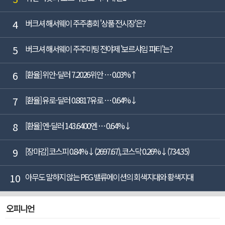
4
버크셔 해서웨이 주주총회 '상품 전시장'은?
5
버크셔 해서웨이 주주미팅 전야제 '보르샤임 파티'는?
6
[환율] 위안-달러 7.2026위안 … 0.03%↑
7
[환율] 유로-달러 0.8817유로 … 0.64%↓
8
[환율] 엔-달러 143.6400엔 … 0.64%↓
9
[장마감] 코스피 0.84%↓(2697.67), 코스닥 0.26%↓(734.35)
10
아무도 말하지 않는 PEG 밸류에이션의 회색지대와 황색지대
오피니언