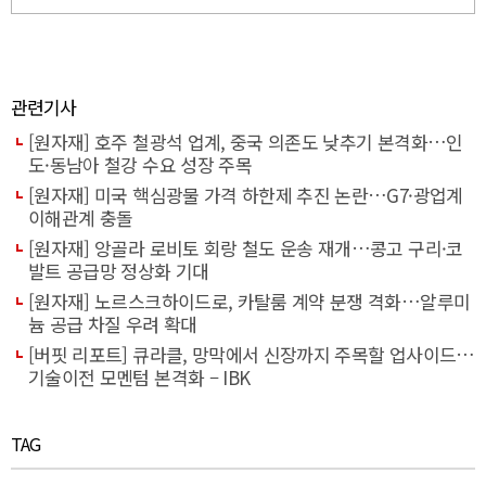
관련기사
[원자재] 호주 철광석 업계, 중국 의존도 낮추기 본격화…인
도·동남아 철강 수요 성장 주목
[원자재] 미국 핵심광물 가격 하한제 추진 논란…G7·광업계
이해관계 충돌
[원자재] 앙골라 로비토 회랑 철도 운송 재개…콩고 구리·코
발트 공급망 정상화 기대
[원자재] 노르스크하이드로, 카탈룸 계약 분쟁 격화…알루미
늄 공급 차질 우려 확대
[버핏 리포트] 큐라클, 망막에서 신장까지 주목할 업사이드…
기술이전 모멘텀 본격화 – IBK
TAG