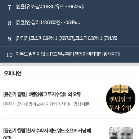
7
[환율] 유로-달러 0.8817유로 … 0.64%↓
8
[환율] 엔-달러 143.6400엔 … 0.64%↓
9
[장마감] 코스피 0.84%↓(2697.67), 코스닥 0.26%↓(734.35)
10
아무도 말하지 않는 PEG 밸류에이션의 회색지대와 황색지대
오피니언
[윤진기 칼럼]《랜덤워크 투자수업》의 오류
[윤진기 경남대 명예교수] 저자의 경력이나 명성 때문인지 2020년에 번역 출판된 《랜덤워크 투자수업》(A Random Walk Down Wall Street) 12판은 표지부터가 거창하다. ‘45년간 12번 개정하며 철저히 검증한 투자서’, ‘전문가 부럽지 않은 투자 감각을 길러주는 위대한 투자지침서’ 라는 은빛 광고문구로 독자를 유혹한다.[1] 출판 50주...
[윤진기 칼럼] 천재 수학자 에드워드 소프의 커닝 페
이퍼