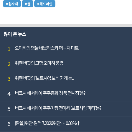
#원자재
#철
#헤드라인
많이 본 뉴스
1
오마하의 명물 네브라스카 퍼니처 마트
2
워렌 버핏의 고향 오마하 풍경
3
워렌 버핏의 '보르샤임 보석 가게'는...
4
버크셔 해서웨이 주주총회 '상품 전시장'은?
5
버크셔 해서웨이 주주미팅 전야제 '보르샤임 파티'는?
6
[환율] 위안-달러 7.2026위안 … 0.03%↑