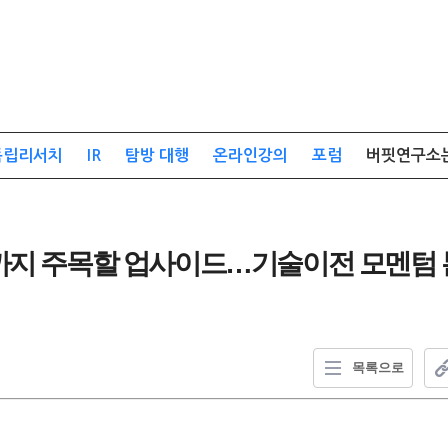
독립리서치
IR
탐방 대행
온라인강의
포럼
버핏연구소
까지 주목할 업사이드…기술이전 모멘텀 본격
목록으로