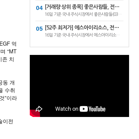
[거래량 상위 종목] 좋은사람들, 전일비 29.90% ↑... 현재가 530원
16일 기준 국내 주식시장에서 좋은사람들(033340)이 전일비 ▲122원(29.90%) 오른 530원에 거래 중이다.좋은사람들은 내의류와 언더웨어 등을 제조·판매하는 의류 전문기업이다. 소비 경기와 브랜드 판매 흐름, 수급 변화에 따라 주가 변동성이 나타날 수 있다.이어 씨피시스템(413630, 3360원, ▲370, 12.37%), 조아제약(034940, 625원, ▲53, 9.27%), 웰크..
[52주 최저가] 에스아이리소스, 전일비 29.78.% ↓... 현재가 125원
16일 기준 국내 주식시장에서 에스아이리소스(065420)가 전일비 ▼53원(-29.78%) 내린 125원에 거래 중이다.에스아이리소스는 자원개발 및 에너지 관련 사업을 영위하는 기업으로, 원자재 가격과 에너지 수급 흐름에 따라 주가 변동성이 나타날 수 있다. 최근 투자심리 위축과 수급 변화가 맞물리며 52주 최저가를 기록한 것으로 보인다.이어 레몬..
EGF 억
 “MT
기존 치
공동 개
을 수취
 것”이라
기술이전