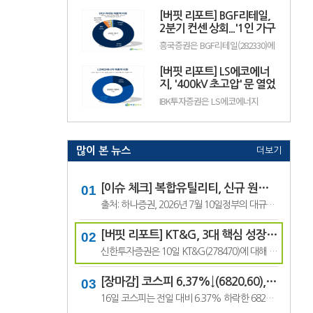
수출 확대와 실적 성장 기대감에
(12.50%) 오른 882원에 거래 중이
따라 주가 변동성이 나타날 수 있
[버핏 리포트] BGF리테일,
다.랩지노믹스는 분자진단 및 유전
다.이어 BGF리테일(282330, 15만
체 분석 서비스를 제공하는 기업으
2분기 컨센 상회...'1인 가구
3100원, ▲1만9600, 1...
로, 진단키트와 임상 유전체 검사
증가' '방한 외국인 소비 확
흥국증권은 BGF리테일(282330)에
등을 주요 사업으로 영위하고 있
대' 구조적 수혜 전망 - 흥국
대해 1~2인 가구 증가와 방한 외국
다. 바이오·진단 업종 투자심리와
인 소비 확대에 따른 구조적 수혜
수급 변화에 따라 주가 변동성이
[버핏 리포트] LS에코에너
가 이어질 것으로 전망하며 투자의
나타날 수 있다.이어 폴라리스
견 ‘매수’를 유지했다. 목표주가는
지, '400kV 초고압' 문 열었
AI(039980, 6...
기존 18만원에서 19만원으로 상향
다...2027년 본격 수혜 기대
IBK투자증권은 LS에코에너지
했다. BGF리테일의 전일 종가는
- IBK
(229640)에 대해 소재 사업과 버스
13만3500원이다.박종렬 흥국증권
덕트를 중심으로 안정적인 실적 성
연구원은 “1~2인 가구 증가에 따
장세가 이어지고 오는 2027년부터
른 구조적인 소비 환경 변화의 수.
초고압 케이블이 새로운 성장동력
으로 자리 잡을 전망이라며 투자의
많이 본 뉴스
더보기
견 '매수'를 유지하고 목표주가 7
만6000원을 유지했다. LS에코에
너지의 전일 종가는 4만5550원이
다.김태현 IBK투자증권 연구원은
[이슈 체크] 복합유틸리티, 신규 원전 최대 4기 가능성…한국전력 장기 성장 기대
"올해 2분기 .
출처: 하나증권, 2026년 7월 10일정부의 대규모 산업 투자로 전력 수요가 늘어날 것으로 예상되면서 제12차 전력수급기본계획에 신규 원전과 액화천연가스(LNG) 발전 설비 확대가 포함될 가능성이 있다는 분석이 나왔다.올해 발표가 예상됐던 제12차 전력수급기본계획 최종안은 정부의 3대 메가프로젝트 관련 내용을 반영하면서 발표 시점이 늦.
[버핏 리포트] KT&G, 3대 핵심 성장 산업·신성장동력 통해 견조한 주가 기대 – 신한
신한투자증권은 10일 KT&G(278470)에 대해 3대 핵심 성장 산업(전자담배, 글로벌, 건기식)과 니코틴 파우치 등 신성장동력이 견조한 주가를 만들 것이라며, 투자의견 ‘매수’와 목표주가 22만원을 유지했다. KT&G의 전일 종가는 17만6400원이다.조상훈 신한투자증권 애널리스트는 “2분기 매출액 1조6630억원(+7.4%, 이하 전년동기대비), 영업...
[장마감] 코스피 6.37%↓(6820.60), 코스닥 4.53%↓(791.84)
16일 코스피는 전일 대비 6.37% 하락한 6820.60포인트로 마감했다. 이날 개인은 3조6606억원을 순매수했고 외국인과 기관은 각각 1조3920억원, 2조3682억원을 순매도했다.코스닥은 전일 대비 4.53% 내린 791.84포인트로 거래를 마쳤다. 개인은 4467억원을 순매수한 반면 외국인과 기관은 각각 3065억원, 1563억원을 순매도했다.임정은 KB증권 연구원은 KB리서...