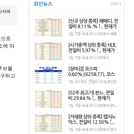
최신뉴스
더보기
투자자에
[신규 상장 종목] 레메디, 전
일비 8.11%.% ↑... 현재가
1만530원
7일 기준 국내 주식시장에서 레메
탕으로
디(387690)가 전일비 ▲790원
(8.11%) 오른 1만530원에 거래 중
소에 따
[시가총액 상위 종목] HLB,
이다.레메디는 의료기기 관련 사업
을 영위하는 기업으로, 신규 상장
전일비 5.97% ↑... 현재가
이후 투자자 수급과 성장 기대감에
3만7300원
7일 기준 국내 주식시장에서
따라 주가 변동성이 나타날 수 있
HLB(028300)가 전일비 ▲2100원
다.이어 에이치엘지노믹스
(5.97%) 오른 3만7300원에 거래
 후보물
(0156T0, 1만870원, ▲370,
[장마감] 코스피
중이다.HLB는 항암제 개발을 중심
3.52%), 스트라드비젼(475040,
 불구하고
으로 바이오 사업을 영위하는 기업
0.60%↓(6258.77), 코스
3070원, ▲30, 0.99%), 세미티에
으로, 신약 허가와 임상 결과, 글로
스(0017J0, 3110...
닥 0.36%↓(798.81)
7일 코스피는 전일비 37.61포인트
벌 판매 기대감 등에 따라 주가 변
(0.60%) 하락한 6258.77pt로 마감
동성이 나타날 수 있다.이어 에코
했다. 이날 개인과 기관은 각각
프로비엠(247540, 10만7000원,
[52주 최고가] 본느, 전일
3451억원, 8880억원 순매수했고,
▲4500, 4.39%), LG에너지솔루션
외국인은 1조2550억원 순매도했
비 29.84.% ↑... 현재가
(373220, 36만원, ▲1만5000,
다.코스닥은 전일비 2.86포인트
4.35%), 한.
6200원
7일 기준 국내 주식시장에서 본느
(0.36%) 하락한 798.81pt로 마쳤
(226340)가 전일비 ▲1425원
다. 이날 개인은 3798억원 순매수
(29.84%) 오른 6200원에 거래 중
했고, 외국인과 기관은 각각 2943
[거래량 상위 종목] 랩지노
이다.본느는 화장품 ODM·브랜드
억원, 1049억원 순매도했다.임정
사업을 영위하는 기업으로, 색조·
믹스, 전일비 12.50% ↑...
은 KB증권 연구원은 KB리서치 장
기초 화장품 등 뷰티 제품을 중심
마감.
현재가 882원
7일 기준 국내 주식시장에서 랩지
으로 사업을 전개하고 있다. K뷰티
노믹스(084650)가 전일비 ▲98원