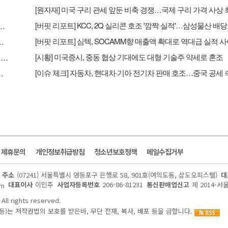
화점' '면세점' 호실적...지누스 실적 악화로 컨센 하회 - NH
성과 가시화…연간 영업이익 2조원 기대 - 하나
[시황] 미국증시, 중동 협상 기대에도 대형 기술주 약세로 혼조
[원자재] 미국 구리 관세 앞둔 비축 경쟁…국제 구리 가격 사상 최고치 경신
 실적'…삼성물산 배당 유입도 긍정적 - 삼성
및 제휴문의
개인정보취급방침
청소년보호정책
메일수집거부
주소
(07241) 서울특별시 영등포구 은행로 58, 901호(여의도동, 삼도오피스텔)
대
대표이사
이민주
사업자등록번호
206-86-81231
통신판매업신고
제 2014-서
om
All rights reserved.
)는 저작권법의 보호를 받은바, 무단 전재, 복사, 배포 등을 금합니다.