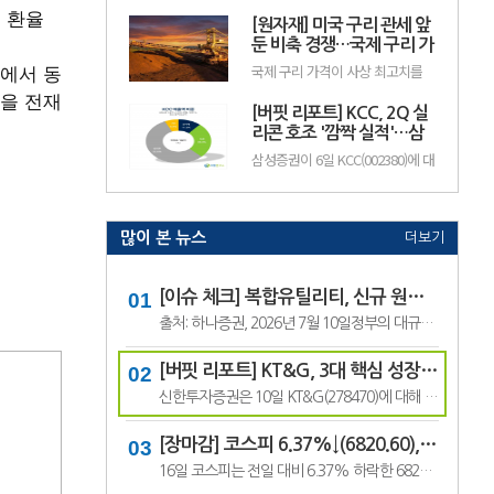
기존 24만원에서 18만원으로 하향
제 환율
인 성장 국면에 진입하면서 실적과
했다. 현대백화점의 전일 종가는
[원자재] 미국 구리 관세 앞
배당 확대가 기대된다고 전망했다.
11만100원이다.주영훈 NH투자증
이에 투자의견 '매수(BUY)'와 목표
둔 비축 경쟁…국제 구리 가
권 연.
주가 14만원을 유지했다. SK텔레
격 사상 최고치 경신
에서 동
국제 구리 가격이 사상 최고치를
콤의 전일종가는 9만3000원이다.
경신하며 강세를 이어가고 있다.
김홍식 하나증권 연구원은 "SK텔
을 전재
미국의 추가 구리 관세 부과를 앞
레콤의 올해 2분기 연결 기준 영업
[버핏 리포트] KCC, 2Q 실
두고 기업들이 미리 물량 확보에
이익은 5660억원으로 시장 기대치
나선 데다, 미국 외 지역에서는 공
리콘 호조 '깜짝 실적'…삼
를 웃돌.
급 부족과 생산 차질까지 겹치면서
성물산 배당 유입도 긍정적
삼성증권이 6일 KCC(002380)에 대
가격이 빠르게 상승한 것으로 풀이
- 삼성
해 "실리콘과 건자재 부문의 수익
된다.지난 8월 5일 뉴욕상업거래
성 회복으로 2분기 깜짝 실적을 달
소(COMEX)의 9월물 구리 가격은
성한 데 이어, 배당 유입을 바탕으
장중 톤당 1만4781달러(원화 약
로 한 주주환원 정책이 기대되지만
2040만원)까.
최근 주가 약세를 보이고 있다"며
많이 본 뉴스
더보기
투자의견 '매수'를 유지하고 목표
주가는 65만원으로 '하향'했다.
KCC의 전일종가는 43만2000원이
다.조현렬 삼성증권 애널리스트...
[이슈 체크] 복합유틸리티, 신규 원전 최대 4기 가능성…한국전력 장기 성장 기대
출처: 하나증권, 2026년 7월 10일정부의 대규모 산업 투자로 전력 수요가 늘어날 것으로 예상되면서 제12차 전력수급기본계획에 신규 원전과 액화천연가스(LNG) 발전 설비 확대가 포함될 가능성이 있다는 분석이 나왔다.올해 발표가 예상됐던 제12차 전력수급기본계획 최종안은 정부의 3대 메가프로젝트 관련 내용을 반영하면서 발표 시점이 늦.
[버핏 리포트] KT&G, 3대 핵심 성장 산업·신성장동력 통해 견조한 주가 기대 – 신한
신한투자증권은 10일 KT&G(278470)에 대해 3대 핵심 성장 산업(전자담배, 글로벌, 건기식)과 니코틴 파우치 등 신성장동력이 견조한 주가를 만들 것이라며, 투자의견 ‘매수’와 목표주가 22만원을 유지했다. KT&G의 전일 종가는 17만6400원이다.조상훈 신한투자증권 애널리스트는 “2분기 매출액 1조6630억원(+7.4%, 이하 전년동기대비), 영업...
[장마감] 코스피 6.37%↓(6820.60), 코스닥 4.53%↓(791.84)
16일 코스피는 전일 대비 6.37% 하락한 6820.60포인트로 마감했다. 이날 개인은 3조6606억원을 순매수했고 외국인과 기관은 각각 1조3920억원, 2조3682억원을 순매도했다.코스닥은 전일 대비 4.53% 내린 791.84포인트로 거래를 마쳤다. 개인은 4467억원을 순매수한 반면 외국인과 기관은 각각 3065억원, 1563억원을 순매도했다.임정은 KB증권 연구원은 KB리서...