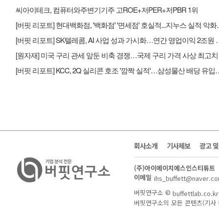
씨아이테크, 컴퓨터와주변기기주 고ROE+저PER+저PBR 1위
[버핏 리포트] 현대백화점, '백
[버핏 리포트] SK텔레콤, AI 사업 
[버핏 리포트] KCC, 2Q 실리콘 호조 '깜짝
회사소개
기사제보
광고 
(주)아이에이치에스인스티튜트
이메일
ihs_buffett@naver.c
버핏연구소 ©
buffettlab.co.kr
버핏연구소의 모든 콘텐츠(기사 등