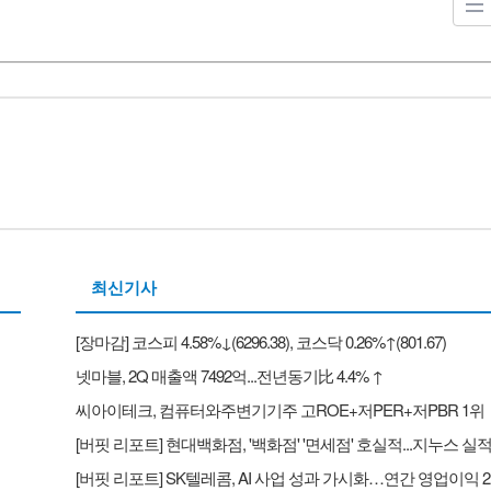
최신기사
[장마감] 코스피 4.58%↓(6296.38), 코스닥 0.26%↑(801.67)
넷마블, 2Q 매출액 7492억...전년동기比 4.4% ↑
씨아이테크, 컴퓨터와주변기기주 고ROE+저PER+저PBR 1위