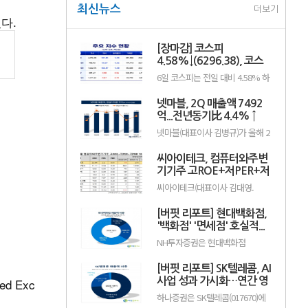
최신뉴스
더보기
다.
[장마감] 코스피
4.58%↓(6296.38), 코스
닥 0.26%↑(801.67)
6일 코스피는 전일 대비 4.58% 하
락한 6296.38포인트로 마감했다.
이날 개인은 4조1084억원을 순매
넷마블, 2Q 매출액 7492
수했고 외국인과 기관은 각각 4조
66억원, 2366억원을 순매도했다.
억...전년동기比 4.4% ↑
코스닥은 전일 대비 0.26% 오른
넷마블(대표이사 김병규)가 올해 2
801.67포인트로 거래를 마쳤다. 개
분기 실적으로 매출액 7492억원,
인과 기관은 각각 1279억원, 1652
영업이익 801억원을 기록했다고
억원을 순매수한 반면 외국인은
씨아이테크, 컴퓨터와주변
지난 5일 밝혔다(K-IFRS 연결). 전
2923억원을 순매도했다.임정은
년동기대비 매출액은 4.4% 증가
기기주 고ROE+저PER+저
KB증권 연구원은 KB리서치 장...
했고, 영업이익은 20.8% 감소했
PBR 1위
씨아이테크(대표이사 김대영.
다.직전 분기와 비교하면 매출액과
004920)가 8월 컴퓨터와주변기기
영업이익은 각각 15.0%, 50.8%
주 고ROE+저PER+저PBR 1위를
늘어났으며, 현금창출능력을 나타
[버핏 리포트] 현대백화점,
기록했다.버핏연구소 조사 결과 씨
내는 상각전영업이익(EBITDA)은
아이테크가 8월 컴퓨터와주변기기
'백화점' '면세점' 호실적...
1120억원으로 집계됐다....
주 고ROE+저PER+저PBR 1위를
지누스 실적 악화로 컨센 하
NH투자증권은 현대백화점
차지했으며, 아이디스홀딩스
회 - NH
(069960)에 대해 자회사 지누스 실
(054800), 오픈베이스(049480), 아
적 악화로 2분기 연결 실적은 시장
이디피(332370)가 뒤를 이었다.씨
[버핏 리포트] SK텔레콤, AI
기대치를 밑돌았지만, 본업인 백화
아이테크는 지난 1분기 매출액 66
점과 면세점은 기대 수준의 호실적
d Exc
사업 성과 가시화…연간 영
억원, 영업손실 15억원으로 전년
을 이어갔다고 평가했다. 투자의견
동기대..
업이익 2조원 기대 - 하나
하나증권은 SK텔레콤(017670)에
‘매수’를 유지했으나 목표주가는
대해 인공지능(AI) 사업이 본격적