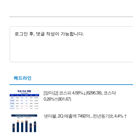
헤드라인
[장마감] 코스피 4.58%↓(6296.38), 코스닥
0.26%↑(801.67)
넷마블, 2Q 매출액 7492억...전년동기比 4.4% ↑