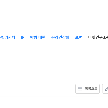
독립리서치
IR
탐방 대행
온라인강의
포럼
버핏연구소
목록으로