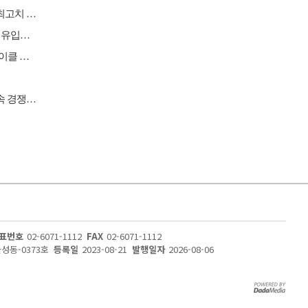
[원자재] 미국 구리 관세 앞둔 비축 경쟁…국제 구리 가격 사상 최고치 경신
[버핏 리포트] KCC, 2Q 실리콘 호조 '깜짝 실적'…삼성물산 배당 유입도 긍정적 - 삼성
[버핏 리포트] 심텍, SOCAMM향 매출액 확대로 역대급 실적 사이클 돌입 – 교보
[이슈 체크] 자동차, 현대차·기아 전기차 판매 호조…중국 공세 속 경쟁력 시험대
표번호
02-6071-1112
FAX
02-6071-1112
울성동-0373호
등록일
2023-08-21
발행일자
2026-08-06