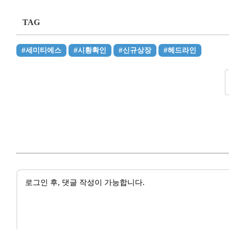
TAG
#세미티에스
#시황확인
#신규상장
#헤드라인