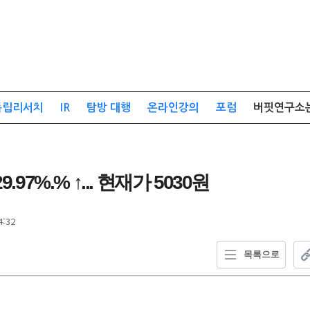
독립리서치
IR
탐방 대행
온라인강의
포럼
버핏연구소
7%.% ↑... 현재가 5030원
4:32
목록으로