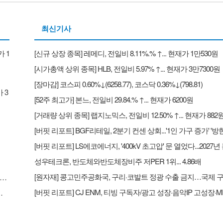
최신기사
가 1
[신규 상장 종목] 레메디, 전일비 8.11%.% ↑... 현재가 1만530원
[시가총액 상위 종목] HLB, 전일비 5.97% ↑... 현재가 3만7300원
[장마감] 코스피 0.60%↓(6258.77), 코스닥 0.36%↓(798.81)
 3
[52주 최고가] 본느, 전일비 29.84.% ↑... 현재가 6200원
[거래량 상위 종목] 랩지노믹스, 전일비 12.50% ↑... 현재가 882
성우테크론, 반도체와반도체장비주 저PER 1위... 4.86배
리포트] BGF리테일, 2분기 컨센 상회...'1인 가구 증가' '방한 외국인 소비 확대' 구조적 수혜 전망 - 흥국
다...2027년 본격 수혜 기대 - IBK