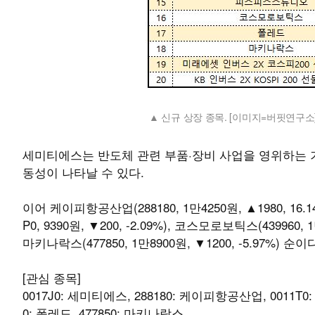
신규 상장 종목. [이미지=버핏연구소
세미티에스는 반도체 관련 부품·장비 사업을 영위하는 기
동성이 나타날 수 있다.
이어 케이피항공산업(288180, 1만4250원, ▲1980, 16.14
P0, 9390원, ▼200, -2.09%), 코스모로보틱스(439960, 1만
마키나락스(477850, 1만8900원, ▼1200, -5.97%) 순이
[관심 종목]
0017J0: 세미티에스, 288180: 케이피항공산업, 0011T0
0: 폴레드, 477850: 마키나락스