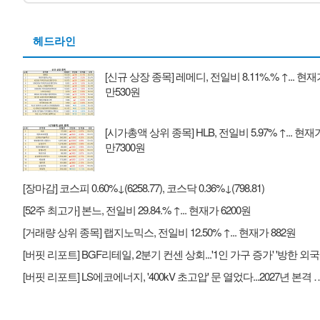
헤드라인
[신규 상장 종목] 레메디, 전일비 8.11%.% ↑... 현재
만530원
[시가총액 상위 종목] HLB, 전일비 5.97% ↑... 현재가
만7300원
[장마감] 코스피 0.60%↓(6258.77), 코스닥 0.36%↓(798.81)
[52주 최고가] 본느, 전일비 29.84.% ↑... 현재가 6200원
[거래량 상위 종목] 랩지노믹스, 전일비 12.50% ↑... 현재가 882원
[버핏 
[버핏 리포트] LS에코에너지, '400kV 초고압' 문 열었