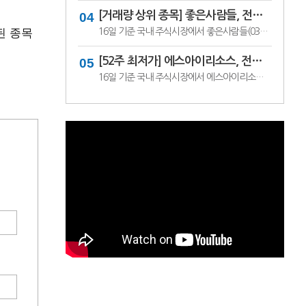
[거래량 상위 종목] 좋은사람들, 전일비 29.90% ↑... 현재가 530원
된 종목
16일 기준 국내 주식시장에서 좋은사람들(033340)이 전일비 ▲122원(29.90%) 오른 530원에 거래 중이다.좋은사람들은 내의류와 언더웨어 등을 제조·판매하는 의류 전문기업이다. 소비 경기와 브랜드 판매 흐름, 수급 변화에 따라 주가 변동성이 나타날 수 있다.이어 씨피시스템(413630, 3360원, ▲370, 12.37%), 조아제약(034940, 625원, ▲53, 9.27%), 웰크..
[52주 최저가] 에스아이리소스, 전일비 29.78.% ↓... 현재가 125원
16일 기준 국내 주식시장에서 에스아이리소스(065420)가 전일비 ▼53원(-29.78%) 내린 125원에 거래 중이다.에스아이리소스는 자원개발 및 에너지 관련 사업을 영위하는 기업으로, 원자재 가격과 에너지 수급 흐름에 따라 주가 변동성이 나타날 수 있다. 최근 투자심리 위축과 수급 변화가 맞물리며 52주 최저가를 기록한 것으로 보인다.이어 레몬..