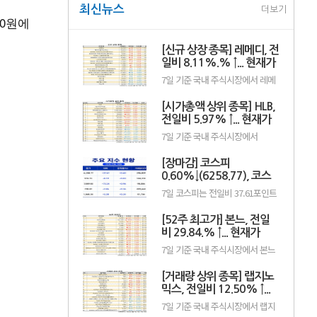
최신뉴스
더보기
30원에
[신규 상장 종목] 레메디, 전
일비 8.11%.% ↑... 현재가
1만530원
7일 기준 국내 주식시장에서 레메
디(387690)가 전일비 ▲790원
(8.11%) 오른 1만530원에 거래 중
[시가총액 상위 종목] HLB,
이다.레메디는 의료기기 관련 사업
을 영위하는 기업으로, 신규 상장
전일비 5.97% ↑... 현재가
이후 투자자 수급과 성장 기대감에
3만7300원
7일 기준 국내 주식시장에서
따라 주가 변동성이 나타날 수 있
HLB(028300)가 전일비 ▲2100원
다.이어 에이치엘지노믹스
(5.97%) 오른 3만7300원에 거래
(0156T0, 1만870원, ▲370,
[장마감] 코스피
중이다.HLB는 항암제 개발을 중심
3.52%), 스트라드비젼(475040,
으로 바이오 사업을 영위하는 기업
0.60%↓(6258.77), 코스
3070원, ▲30, 0.99%), 세미티에
으로, 신약 허가와 임상 결과, 글로
스(0017J0, 3110...
닥 0.36%↓(798.81)
7일 코스피는 전일비 37.61포인트
벌 판매 기대감 등에 따라 주가 변
(0.60%) 하락한 6258.77pt로 마감
동성이 나타날 수 있다.이어 에코
했다. 이날 개인과 기관은 각각
프로비엠(247540, 10만7000원,
[52주 최고가] 본느, 전일
3451억원, 8880억원 순매수했고,
▲4500, 4.39%), LG에너지솔루션
외국인은 1조2550억원 순매도했
비 29.84.% ↑... 현재가
(373220, 36만원, ▲1만5000,
다.코스닥은 전일비 2.86포인트
4.35%), 한.
6200원
7일 기준 국내 주식시장에서 본느
(0.36%) 하락한 798.81pt로 마쳤
(226340)가 전일비 ▲1425원
다. 이날 개인은 3798억원 순매수
(29.84%) 오른 6200원에 거래 중
했고, 외국인과 기관은 각각 2943
[거래량 상위 종목] 랩지노
이다.본느는 화장품 ODM·브랜드
억원, 1049억원 순매도했다.임정
사업을 영위하는 기업으로, 색조·
믹스, 전일비 12.50% ↑...
은 KB증권 연구원은 KB리서치 장
기초 화장품 등 뷰티 제품을 중심
마감.
현재가 882원
7일 기준 국내 주식시장에서 랩지
으로 사업을 전개하고 있다. K뷰티
노믹스(084650)가 전일비 ▲98원