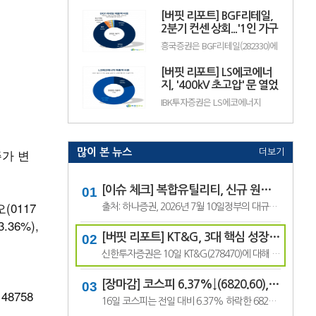
수출 확대와 실적 성장 기대감에
(12.50%) 오른 882원에 거래 중이
따라 주가 변동성이 나타날 수 있
[버핏 리포트] BGF리테일,
다.랩지노믹스는 분자진단 및 유전
다.이어 BGF리테일(282330, 15만
체 분석 서비스를 제공하는 기업으
2분기 컨센 상회...'1인 가구
3100원, ▲1만9600, 1...
로, 진단키트와 임상 유전체 검사
증가' '방한 외국인 소비 확
흥국증권은 BGF리테일(282330)에
등을 주요 사업으로 영위하고 있
대' 구조적 수혜 전망 - 흥국
대해 1~2인 가구 증가와 방한 외국
다. 바이오·진단 업종 투자심리와
인 소비 확대에 따른 구조적 수혜
수급 변화에 따라 주가 변동성이
[버핏 리포트] LS에코에너
가 이어질 것으로 전망하며 투자의
나타날 수 있다.이어 폴라리스
견 ‘매수’를 유지했다. 목표주가는
지, '400kV 초고압' 문 열었
AI(039980, 6...
기존 18만원에서 19만원으로 상향
다...2027년 본격 수혜 기대
IBK투자증권은 LS에코에너지
했다. BGF리테일의 전일 종가는
- IBK
(229640)에 대해 소재 사업과 버스
13만3500원이다.박종렬 흥국증권
덕트를 중심으로 안정적인 실적 성
연구원은 “1~2인 가구 증가에 따
장세가 이어지고 오는 2027년부터
른 구조적인 소비 환경 변화의 수.
초고압 케이블이 새로운 성장동력
으로 자리 잡을 전망이라며 투자의
주가 변
많이 본 뉴스
더보기
견 '매수'를 유지하고 목표주가 7
만6000원을 유지했다. LS에코에
너지의 전일 종가는 4만5550원이
다.김태현 IBK투자증권 연구원은
[이슈 체크] 복합유틸리티, 신규 원전 최대 4기 가능성…한국전력 장기 성장 기대
"올해 2분기 .
(0117
출처: 하나증권, 2026년 7월 10일정부의 대규모 산업 투자로 전력 수요가 늘어날 것으로 예상되면서 제12차 전력수급기본계획에 신규 원전과 액화천연가스(LNG) 발전 설비 확대가 포함될 가능성이 있다는 분석이 나왔다.올해 발표가 예상됐던 제12차 전력수급기본계획 최종안은 정부의 3대 메가프로젝트 관련 내용을 반영하면서 발표 시점이 늦.
.36%),
[버핏 리포트] KT&G, 3대 핵심 성장 산업·신성장동력 통해 견조한 주가 기대 – 신한
신한투자증권은 10일 KT&G(278470)에 대해 3대 핵심 성장 산업(전자담배, 글로벌, 건기식)과 니코틴 파우치 등 신성장동력이 견조한 주가를 만들 것이라며, 투자의견 ‘매수’와 목표주가 22만원을 유지했다. KT&G의 전일 종가는 17만6400원이다.조상훈 신한투자증권 애널리스트는 “2분기 매출액 1조6630억원(+7.4%, 이하 전년동기대비), 영업...
[장마감] 코스피 6.37%↓(6820.60), 코스닥 4.53%↓(791.84)
48758
16일 코스피는 전일 대비 6.37% 하락한 6820.60포인트로 마감했다. 이날 개인은 3조6606억원을 순매수했고 외국인과 기관은 각각 1조3920억원, 2조3682억원을 순매도했다.코스닥은 전일 대비 4.53% 내린 791.84포인트로 거래를 마쳤다. 개인은 4467억원을 순매수한 반면 외국인과 기관은 각각 3065억원, 1563억원을 순매도했다.임정은 KB증권 연구원은 KB리서...