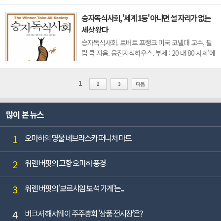
언하고 함께 성장할 능력있고 도전 정신을 가진 경력
승자독식사회, '세계 1등' 아니면 설 자리가 없는
기자와 데스크 부장을 모십니다.◇독보적 리그테이
세상 왔다
블 생산하며 자본시장 미디어 '빅3' 점프더밸류뉴스
는 자칫 난해하게 ...
승자독식사회. 로버트 프랭크 미국 코넬대 교수, 필
립 쿡 지음. 웅진지식하우스. 부제 : 20 대 80 사회'에
서 '1 대 99'의 사회로. 당신은 이제 무엇을 해야 하는
가- 1980년대 중반이 되자 한국 성인의 60% 이상이
스스로를 중산층이라고 답변했다. 미국이 1950년대
1
2
3
다음
에 도달할 지점을 30년이 지나 도달한 것이다. -
1979년부터 1989년까지 미국의 ...
많이 본 뉴스
1
오마하의 명물 네브라스카 퍼니처 마트
2
워렌 버핏의 고향 오마하 풍경
3
워렌 버핏의 '보르샤임 보석 가게'는...
4
버크셔 해서웨이 주주총회 '상품 전시장'은?