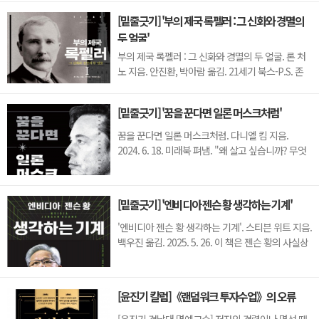
(manufacturing company)을 열어 젖힌 최초의
[밑줄긋기] '부의 제국 록펠러 : 그 신화와 경멸의
기업인이다. 그는 컨베이어벨트 시스템과 분업화, 시
두 얼굴'
간동작을 받아들여 자동차를 대량 생산했다. 이를 위
해 노동자를 대량 고...
부의 제국 록펠러 : 그 신화와 경멸의 두 얼굴. 론 처
노 지음. 안진환, 박아람 옮김. 21세기 북스-P.S. 존
D. 록펠러는 자본주의 역사상 최고 부호이다. 인류
역사에서 자본주의가 시작된 18세기 이후 록펠러보
[밑줄긋기] '꿈을 꾼다면 일론 머스크처럼'
다 더 많은 재산을 가진 부호는 존재하지 않는다. 그
가 1937년 사망 당시 보유한 재산은 약 14억 달러이
꿈을 꾼다면 일론 머스크처럼. 다니엘 킴 지음.
며 이는 당시 미국 GDP의 약 1.5~22%(4...
2024. 6. 18. 미래북 펴냄. "왜 살고 싶습니까? 무엇
이 당신에게 중요합니까? 삶의 이유를 찾아야 합니
다." -일론 머스크 -◆불가능한 일을 현실로...-일론
머스크의 인생을 한마디로 요약하면 '불가능과의 전
[밑줄긋기] '엔비디아 젠슨 황 생각하는 기계'
쟁'이다. 그는 불가능을 현실로 바꿔 놓는 재주가 있
었다. -일론은 하루를 1달러로 살...
'엔비디아 젠슨 황 생각하는 기계'. 스티븐 위트 지음.
백우진 옮김. 2025. 5. 26. 이 책은 젠슨 황의 사실상
유일한 공식 전기이다. ◆ 검은 가죽재킷 고집하는
이유는 '시간 절약' 때문-젠슨 황이 언제나 입고 다니
는 검은색 가죽 재킷은 1,200만원(한화)짜리다. 젠슨
[윤진기 칼럼]《랜덤워크 투자수업》의 오류
황은 이 검은색 가죽 재킷을 약 15벌 갖고 있다. 대부
분 대부분 이탈...