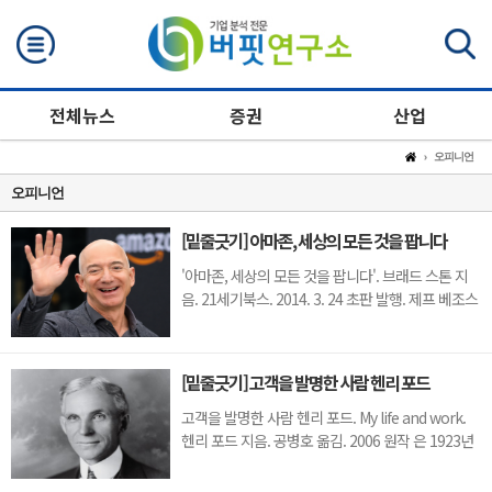
검색
전체뉴스
증권
산업
오피니언
오피니언
[밑줄긋기] 아마존, 세상의 모든 것을 팝니다
'아마존, 세상의 모든 것을 팝니다'. 브래드 스톤 지
음. 21세기북스. 2014. 3. 24 초판 발행. 제프 베조스
(Jeff Bazos)의 숨겨진 이야기 제프 베조스(Jeffrey
Preston Bezos). 출생 1964년 1월 12일. 출생지:
AlbuquerqueAmazon 창업자. 이사회 의장. Blue
[밑줄긋기] 고객을 발명한 사람 헨리 포드
Origin 창업자. The Washington Post 소유주
(2013년 인수) ◆ 베조스의 '너털웃음' 뒤에는 '섬뜩
고객을 발명한 사람 헨리 포드. My life and work.
함'이 있...
헨리 포드 지음. 공병호 옮김. 2006 원작 은 1923년
출간 P.S) 헨리 포드(1863~ 1947)는 대량 생산
(mass production)을 특징으로 하는 제조기업