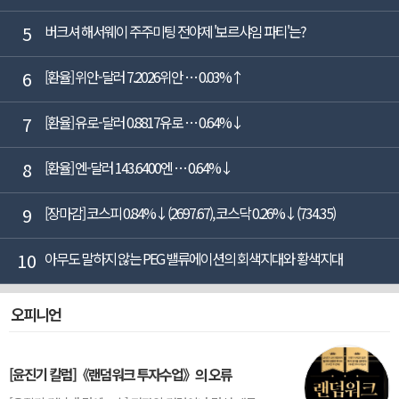
5
버크셔 해서웨이 주주미팅 전야제 '보르샤임 파티'는?
6
[환율] 위안-달러 7.2026위안 … 0.03%↑
7
[환율] 유로-달러 0.8817유로 … 0.64%↓
8
[환율] 엔-달러 143.6400엔 … 0.64%↓
9
[장마감] 코스피 0.84%↓(2697.67), 코스닥 0.26%↓(734.35)
10
아무도 말하지 않는 PEG 밸류에이션의 회색지대와 황색지대
오피니언
[윤진기 칼럼]《랜덤워크 투자수업》의 오류