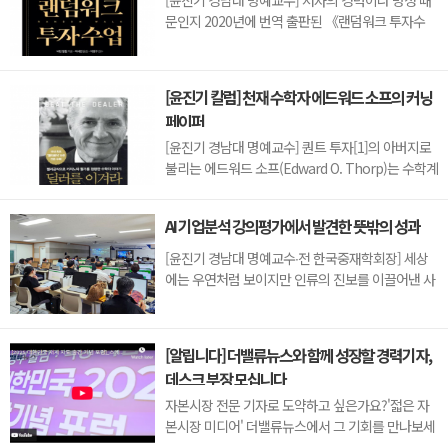
[윤진기 경남대 명예교수] 저자의 경력이나 명성 때
문인지 2020년에 번역 출판된 《랜덤워크 투자수
업》(A Random Walk Down Wall Street) 12판은
표지부터가 거창하다. ‘45년간 12번 개정하며 철저
히 검증한 투자서’, ‘전문가 부럽지 않은 투자 감각을
[윤진기 칼럼] 천재 수학자 에드워드 소프의 커닝
길러주는 위대한 투자지침서’ 라는 은빛 광고문구로
페이퍼
독자를 유혹한다.[1] 출판 50주...
[윤진기 경남대 명예교수] 퀀트 투자[1]의 아버지로
불리는 에드워드 소프(Edward O. Thorp)는 수학계
에서 천재로 알려진 인물이다. 그는 수학자이지만,
투자 업계에도 여러 가지 흥미로운 일화를 남겼다.수
AI 기업분석 강의평가에서 발견한 뜻밖의 성과
학을 이용하여 카지노를 이길 수 있는지가 궁금했던
그는 동료 교수가 소개해 준 블랙잭(Blackjack) 전략
[윤진기 경남대 명예교수∙전 한국중재학회장] 세상
의 핵심을 손바닥 크기의 종이에 요...
에는 우연처럼 보이지만 인류의 진보를 이끌어낸 사
건들이 있다. 영국의 알렉산더 플레밍(Alexander
Fleming)이 곰팡이 핀 페트리 접시(Petri dish)를
버리지 않고[1] 관찰해 페니실린을 발견한 것은 그
[알립니다] 더밸류뉴스와 함께 성장할 경력기자,
대표적 사례다. 무심히 지나쳤다면 결코 없었을 혁신
데스크 부장 모십니다
이었다.지난 7월 5일, 필자가 개발한 기업...
자본시장 전문 기자로 도약하고 싶은가요?'젋은 자
본시장 미디어' 더밸류뉴스에서 그 기회를 만나보세
요.더밸류뉴스가 창간 11주년을 맞아 제2도약을 선