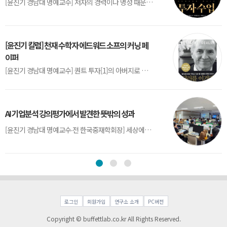
[윤진기 경남대 명예교수] 저자의 경력이나 명성 때문인지 2020년에 번역 출판된 《랜덤워크 투자수업》(A Random Walk Down Wall Street) 12판은 표지부터가 거창하다. ‘45년간 12번 개정하며 철저히 검증한 투자서’, ‘전문가 부럽지 않은 투자 감각을 길러주는 위대한 투자지침서’ 라는 은빛 광고문구로 독자를 유혹한다.[1] 출판 50주...
[윤진기 칼럼] 천재 수학자 에드워드 소프의 커닝 페
이퍼
[윤진기 경남대 명예교수] 퀀트 투자[1]의 아버지로 불리는 에드워드 소프(Edward O. Thorp)는 수학계에서 천재로 알려진 인물이다. 그는 수학자이지만, 투자 업계에도 여러 가지 흥미로운 일화를 남겼다.수학을 이용하여 카지노를 이길 수 있는지가 궁금했던 그는 동료 교수가 소개해 준 블랙잭(Blackjack) 전략의 핵심을 손바닥 크기의 종이에 요...
AI 기업분석 강의평가에서 발견한 뜻밖의 성과
[윤진기 경남대 명예교수∙전 한국중재학회장] 세상에는 우연처럼 보이지만 인류의 진보를 이끌어낸 사건들이 있다. 영국의 알렉산더 플레밍(Alexander Fleming)이 곰팡이 핀 페트리 접시(Petri dish)를 버리지 않고[1] 관찰해 페니실린을 발견한 것은 그 대표적 사례다. 무심히 지나쳤다면 결코 없었을 혁신이었다.지난 7월 5일, 필자가 개발한 기업...
로그인
회원가입
연구소 소개
PC버전
Copyright © buffettlab.co.kr All Rights Reserved.